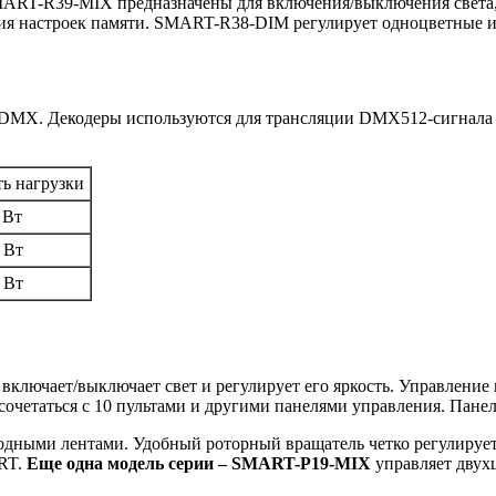
T-R39-MIX предназначены для включения/выключения света, р
ия настроек памяти. SMART-R38-DIM регулирует одноцветные и
я DMX. Декодеры используются для трансляции DMX512-сигнала
ь нагрузки
 Вт
 Вт
 Вт
включает/выключает свет и регулирует его яркость. Управлени
четаться с 10 пультами и другими панелями управления. Панел
дными лентами. Удобный роторный вращатель четко регулирует 
ART.
Еще одна модель серии – SMART-P19-MIX
управляет двух