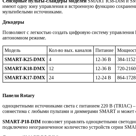
Сенсорные пульты-слайдеры моделей
SMART R38-DIM и SMAR
имеют одну зону управления и встроенную функцию сохранен
мультибелыми источниками.
Декодеры
Позволяют с легкостью создать цифровую систему управлени
автономном режиме.
Модель
Кол-во вых. каналов
Питание
Мощност
SMART-K25-DMX
4
12-36 В
384-1152
SMART-K18-DMX
12
12-36 В
720-2160
SMART-K17-DMX
24
12-24 В
864-1728
Панели Rotary
одноцветными источниками света с питанием 220 В (TRIAC) – 
совместима с любыми пультами и диммерами SMART и может со
SMART-P18-DIM
позволяет управлять одноцветными светодио
подключено неограниченное количество устройств серии SM