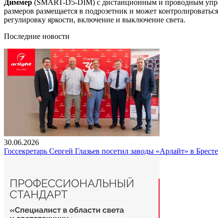
Диммер
(SMART-D5-DIM) с дистанционным и проводным управ
размеров размещается в подрозетник и может контролироват
регулировку яркости, включение и выключение света.
Последние новости
30.06.2026
Госсекретарь Сергей Глазьев посетил заводы «Арлайт» в Брест