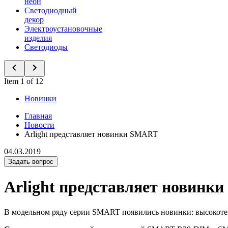
неон
Светодиодный
декор
Электроустановочные
изделия
Светодиоды
Item 1 of 12
Новинки
Главная
Новости
Arlight представляет новинки SMART
04.03.2019
Задать вопрос
Arlight представляет новинк
В модельном ряду серии SMART появились новинки: высокотехн