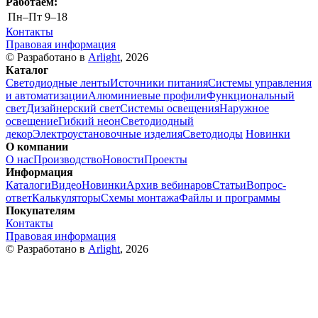
Работаем:
Пн–Пт
9–18
Контакты
Правовая информация
© Разработано в
Arlight
, 2026
Каталог
Светодиодные ленты
Источники питания
Системы управления
и автоматизации
Алюминиевые профили
Функциональный
свет
Дизайнерский свет
Системы освещения
Наружное
освещение
Гибкий неон
Светодиодный
декор
Электроустановочные изделия
Светодиоды
Новинки
О компании
О нас
Производство
Новости
Проекты
Информация
Каталоги
Видео
Новинки
Архив вебинаров
Статьи
Вопрос-
ответ
Калькуляторы
Схемы монтажа
Файлы и программы
Покупателям
Контакты
Правовая информация
© Разработано в
Arlight
, 2026