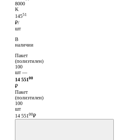
8000
K
51
145
₽/
шт
В
наличии
Пакет
(полиэтилен)
100
шт —
00
14 551
₽
Пакет
(полиэтилен)
100
шт
00
14 551
₽