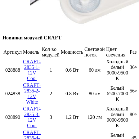
Новинки модулей CRAFT
Кол-во
Световой
Цвет
Артикул
Модель
Мощность
Раз
модулей
поток
свечения
CRAFT-
Холодный
2835-1-
белый
36×1
028888
1
0.6 Вт
60 лм
12V
9000-9500
Cool
К
CRAFT-
Белый
2835-2-
56×1
024838
2
0.8 Вт
80 лм
6500-7000
12V
К
White
CRAFT-
Холодный
2835-3-
белый
80×1
028890
3
1.2 Вт
120 лм
12V
9000-9500
Cool
К
CRAFT-
Белый
2835-4-
45×