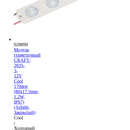
028890
Модуль
герметичный
CRAFT-
2835-
3-
12V
Cool
170deg
(80x17.5mm,
1.2W,
IP67)
(Arlight,
Закрытый)
Cool
|
Холодный