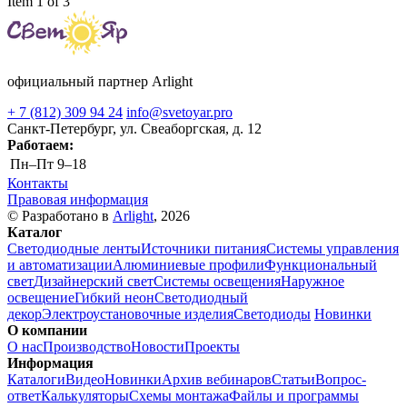
Item 1 of 3
официальный партнер Arlight
+ 7 (812) 309 94 24
info@svetoyar.pro
Санкт-Петербург, ул. Свеаборгская, д. 12
Работаем:
Пн–Пт
9–18
Контакты
Правовая информация
© Разработано в
Arlight
, 2026
Каталог
Светодиодные ленты
Источники питания
Системы управления
и автоматизации
Алюминиевые профили
Функциональный
свет
Дизайнерский свет
Системы освещения
Наружное
освещение
Гибкий неон
Светодиодный
декор
Электроустановочные изделия
Светодиоды
Новинки
О компании
О нас
Производство
Новости
Проекты
Информация
Каталоги
Видео
Новинки
Архив вебинаров
Статьи
Вопрос-
ответ
Калькуляторы
Схемы монтажа
Файлы и программы