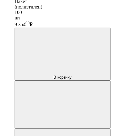
Пакет
(полиэтилен)
100
шт
00
9 354
₽
В корзину