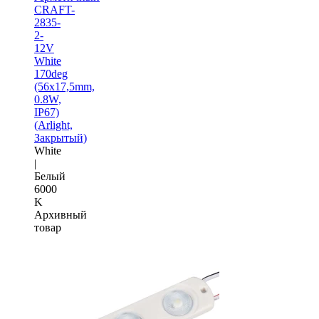
CRAFT-
2835-
2-
12V
White
170deg
(56х17,5mm,
0.8W,
IP67)
(Arlight,
Закрытый)
White
|
Белый
6000
K
Архивный
товар