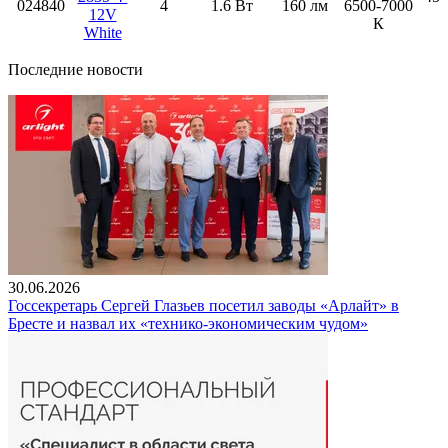
024840
4
1.6 Вт
160 лм
6500-7000
12V
К
White
Последние новости
30.06.2026
Госсекретарь Сергей Глазьев посетил заводы «Арлайт» в
Бресте и назвал их «технико-экономическим чудом»