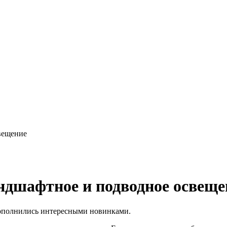
вещение
шафтное и подводное освеще
дополнились интересными новинками.