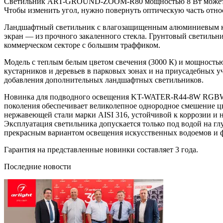
Светильник ART-GROUND-ZOOM-R80 мощностью 8 Вт может встр
Чтобы изменить угол, нужно повернуть оптическую часть отно
Ландшафтный светильник с влагозащищенным алюминиевым кор
экран — из прочного закаленного стекла. Грунтовый светильник
коммерческом секторе с большим траффиком.
Модель с теплым белым цветом свечения (3000 К) и мощностью
кустарников и деревьев в парковых зонах и на приусадебных у
добавления дополнительных ландшафтных светильников.
Новинка для подводного освещения KT-WATER-R44-8W RGBW и
поколения обеспечивает великолепное однородное смешение цве
нержавеющей стали марки AISI 316, устойчивой к коррозии и
Эксплуатация светильника допускается только под водой на 
прекрасным вариантом освещения искусственных водоемов и ф
Гарантия на представленные новинки составляет 3 года.
Последние новости