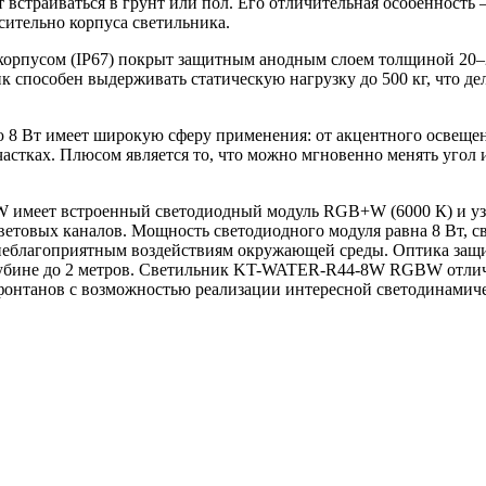
аиваться в грунт или пол. Его отличительная особенность —
сительно корпуса светильника.
пусом (IP67) покрыт защитным анодным слоем толщиной 20–25
 способен выдерживать статическую нагрузку до 500 кг, что дел
 8 Вт имеет широкую сферу применения: от акцентного освещен
частках. Плюсом является то, что можно мгновенно менять угол
меет встроенный светодиодный модуль RGB+W (6000 К) и узки
товых каналов. Мощность светодиодного модуля равна 8 Вт, све
 неблагоприятным воздействиям окружающей среды. Оптика защи
глубине до 2 метров. Светильник KT-WATER-R44-8W RGBW отлич
онтанов с возможностью реализации интересной светодинамиче