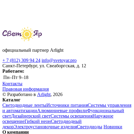
официальный партнер Arlight
+ 7 (812) 309 94 24
info@svetoyar.pro
Санкт-Петербург, ул. Свеаборгская, д. 12
Работаем:
Пн–Пт
9–18
Контакты
Правовая информация
© Разработано в
Arlight
, 2026
Каталог
Светодиодные ленты
Источники питания
Системы управления
и автоматизации
Алюминиевые профили
Функциональный
свет
Дизайнерский свет
Системы освещения
Наружное
освещение
Гибкий неон
Светодиодный
декор
Электроустановочные изделия
Светодиоды
Новинки
О компании