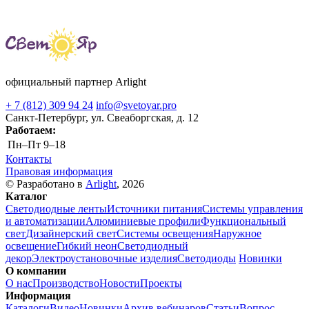
официальный партнер Arlight
+ 7 (812) 309 94 24
info@svetoyar.pro
Санкт-Петербург, ул. Свеаборгская, д. 12
Работаем:
Пн–Пт
9–18
Контакты
Правовая информация
© Разработано в
Arlight
, 2026
Каталог
Светодиодные ленты
Источники питания
Системы управления
и автоматизации
Алюминиевые профили
Функциональный
свет
Дизайнерский свет
Системы освещения
Наружное
освещение
Гибкий неон
Светодиодный
декор
Электроустановочные изделия
Светодиоды
Новинки
О компании
О нас
Производство
Новости
Проекты
Информация
Каталоги
Видео
Новинки
Архив вебинаров
Статьи
Вопрос-