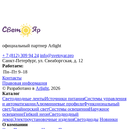
официальный партнер Arlight
+ 7 (812) 309 94 24
info@svetoyar.pro
Санкт-Петербург, ул. Свеаборгская, д. 12
Работаем:
Пн–Пт
9–18
Контакты
Правовая информация
© Разработано в
Arlight
, 2026
Каталог
Светодиодные ленты
Источники питания
Системы управления
и автоматизации
Алюминиевые профили
Функциональный
свет
Дизайнерский свет
Системы освещения
Наружное
освещение
Гибкий неон
Светодиодный
декор
Электроустановочные изделия
Светодиоды
Новинки
О компании