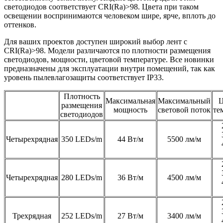
светодиодов соответствует CRI(Ra)>98. Цвета при таком
освещении воспринимаются человеком шире, ярче, вплоть до
оттенков.
Для ваших проектов доступен широкий выбор лент с
CRI(Ra)>98. Модели различаются по плотности размещения
светодиодов, мощности, цветовой температуре. Все новинки
предназначены для эксплуатации внутри помещений, так как
уровень пылевлагозащиты соответствует IP33.
Плотность
Максимальная
Максимальный
Ц
размещения
мощность
световой поток
те
светодиодов
Четырехрядная
350 LEDs/m
44 Вт/м
5500 лм/м
Четырехрядная
280 LEDs/m
36 Вт/м
4500 лм/м
Трехрядная
252 LEDs/m
27 Вт/м
3400 лм/м