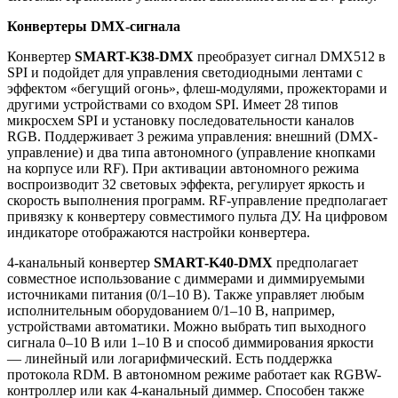
Конвертеры DMX-сигнала
Конвертер
SMART-K38-DMX
преобразует сигнал DMX512 в
SPI и подойдет для управления светодиодными лентами с
эффектом «бегущий огонь», флеш-модулями, прожекторами и
другими устройствами со входом SPI. Имеет 28 типов
микросхем SPI и установку последовательности каналов
RGB. Поддерживает 3 режима управления: внешний (DMX-
управление) и два типа автономного (управление кнопками
на корпусе или RF). При активации автономного режима
воспроизводит 32 световых эффекта, регулирует яркость и
скорость выполнения программ. RF-управление предполагает
привязку к конвертеру совместимого пульта ДУ. На цифровом
индикаторе отображаются настройки конвертера.
4-канальный конвертер
SMART-K40-DMX
предполагает
совместное использование с диммерами и диммируемыми
источниками питания (0/1–10 В). Также управляет любым
исполнительным оборудованием 0/1–10 В, например,
устройствами автоматики. Можно выбрать тип выходного
сигнала 0–10 В или 1–10 В и способ диммирования яркости
— линейный или логарифмический. Есть поддержка
протокола RDM. В автономном режиме работает как RGBW-
контроллер или как 4-канальный диммер. Способен также