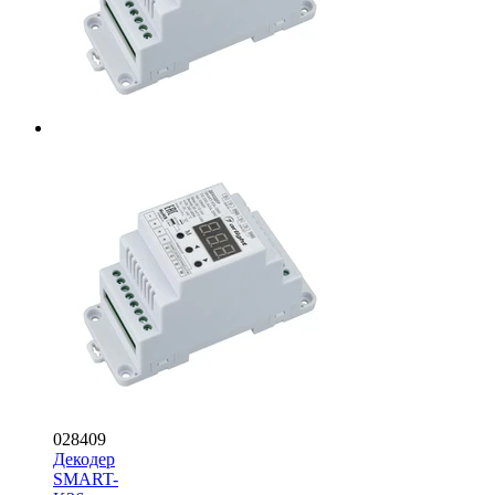
028409
Декодер
SMART-