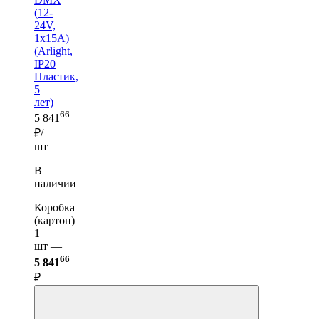
(12-
24V,
1x15A)
(Arlight,
IP20
Пластик,
5
лет)
66
5 841
₽/
шт
В
наличии
Коробка
(картон)
1
шт —
66
5 841
₽