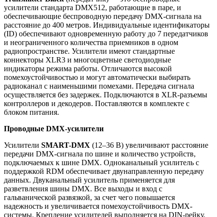
усилители стандарта DMX512, работающие в паре, и
обеспечивающие беспроводную передачу DMX-сигнала на
расстояние до 400 метров. Индивидуальные идентификаторы
(ID) обеспечивают одновременную работу до 7 передатчиков
и неограниченного количества приемников в одном
радиопространстве. Усилители имеют стандартные
коннекторы XLR3 и многоцветные светодиодные
индикаторы режима работы. Отличаются высокой
помехоустойчивостью и могут автоматически выбирать
радиоканал с наименьшими помехами. Передача сигнала
осуществляется без задержек. Подключаются в XLR-разъемы
контроллеров и декодеров. Поставляются в комплекте с
блоком питания.
Проводные DMX-усилители
Усилители
SMART-DMX
(12–36 В) увеличивают расстояние
передачи DMX-сигнала по шине и количество устройств,
подключаемых к шине DMX. Одноканальный усилитель с
поддержкой RDM обеспечивает двунаправленную передачу
данных. Двуканальный усилитель применяется для
разветвления шины DMX. Все выходы и вход с
гальванической развязкой, за счет чего повышается
надежность и увеличивается помехоустойчивость DMX-
системы. Крепление усилителей выполняется на DIN-рейку.