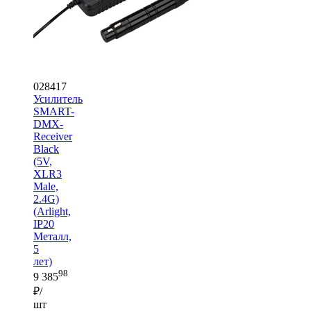
028417
Усилитель
SMART-
DMX-
Receiver
Black
(5V,
XLR3
Male,
2.4G)
(Arlight,
IP20
Металл,
5
лет)
98
9 385
₽/
шт