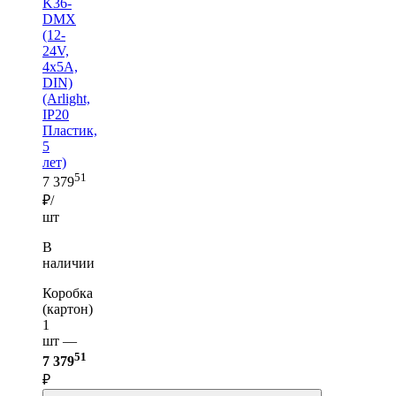
K36-
DMX
(12-
24V,
4x5A,
DIN)
(Arlight,
IP20
Пластик,
5
лет)
51
7 379
₽/
шт
В
наличии
Коробка
(картон)
1
шт —
51
7 379
₽