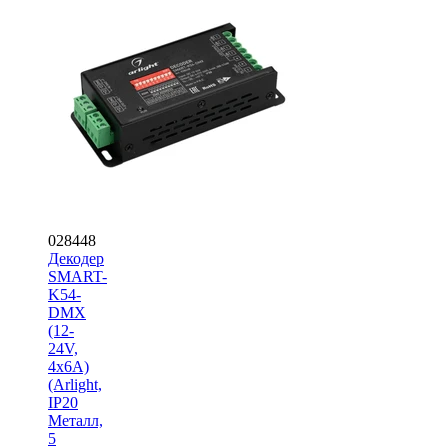
028448
Декодер
SMART-
K54-
DMX
(12-
24V,
4x6A)
(Arlight,
IP20
Металл,
5