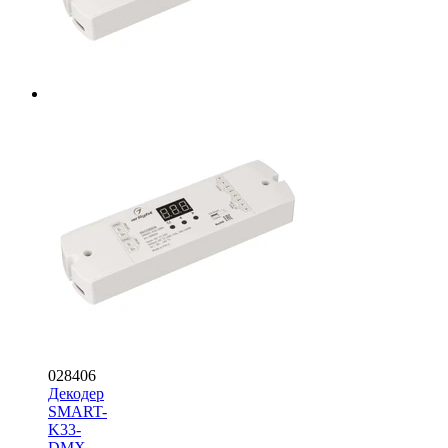
028406
Декодер
SMART-
K33-
DMX