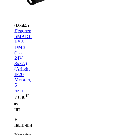
028446
Декодер
SMART-
K52-
DMX
(12-
24V,
3x8A)
(Arlight,
IP20
Металл,
5
лет)
12
7 036
₽/
шт
В
наличии