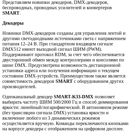
Представляем новинки декодеров, DMX-декодеров,
беспроводных, проводных усилителей и конвертеров
SMART
.
Декодеры
Новинки DMX-декодеров созданы для управления лентой и
другими светодиодными источниками света с напряжением
питания 12–24 В. При стандартном входящем сигнале
DMX512 имеют выходной сигнал ШИМ (PWM).
Поддерживают протокол RDM, за счет чего обеспечивается
двусторонний обмен между контроллерами и консолями по
шине DMX. Предусмотрена возможность дистанционной
установки адреса или получения информации о текущем
состоянии DMX-устройств. Преимуществом также является
совместимость декодеров
SMART
с оборудованием других
производителей.
Одноканальный декодер
SMART-K33-DMX
позволяет
выбирать частоту ШИМ 500/2000 Гц и способ диммирования
яркости: линейный/логарифмический. В автономном режиме
(без трансляции сигнала DMX) установка яркости и
включение любого из 3 динамических режимов
осуществляется вручную. Команды переключаются кнопками
на корпусе декодера с отображением на цифровом дисплее.