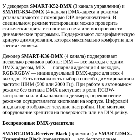
У декодеров
SMART-K52-DMX
(3 канала управления) и
SMART-K54-DMX
(4 канала) DMX-адреса и режимы
устанавливаются с помощью DIP-переключателей. В
специальном режиме тестирования можно проверить
статические цвета источников света или воспроизвести
динамические программы. Поддерживают логарифмическую
кривую диммирования, которая максимально комфортна для
зрения человека.
Декодер
SMART-K36-DMX
(4 канала) поддерживает
несколько режимов работы: DIM — все выходы с одним
DMX-адресом, MIX — попарная адресация 4 выходов,
RGB/RGBW — индивидуальный DMX-адрес для всех 4
выходов. Есть возможность выбора способа диммирования и
частоты ШИМ (500 или 2000 Гц). При работе в автономном
режиме без сигнала DMX выступает в роли RGBW-
контроллера или 4-канального диммера, переключение
режимов осуществляется кнопками на корпусе. Цифровой
индикатор отображает текущие настройки. При монтаже
оборудование крепится на поверхность или на DIN-рейку.
Беспроводные DMX-усилители
SMART-DMX-Receiver Black
(приемник) и
SMART-DMX-
Transmitter Black
(передатчик) — это беспроводные