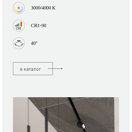
3000/4000 К
CRI>90
40°