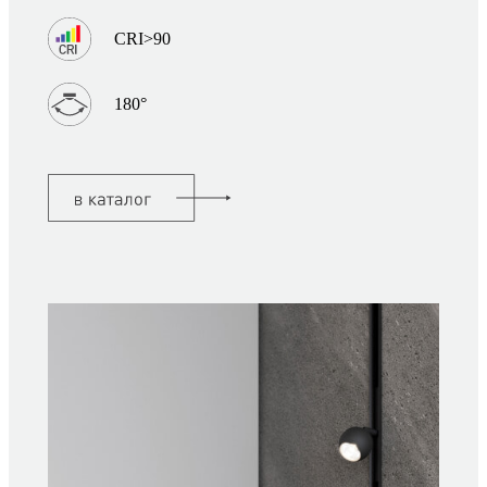
CRI>90
180°