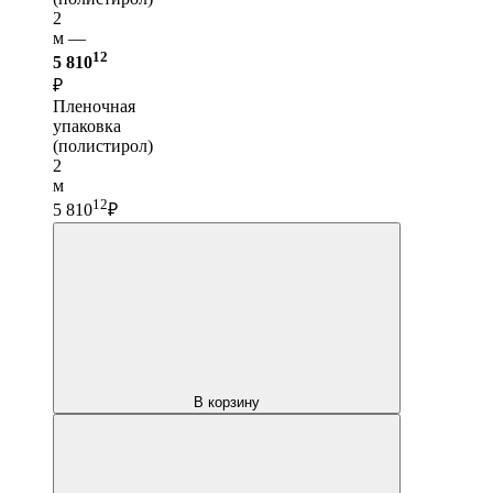
2
м —
12
5 810
₽
Пленочная
упаковка
(полистирол)
2
м
12
5 810
₽
В корзину