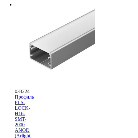
033224
Профиль
PLS-
LOCK-
H16-
SMT-
2000
ANOD
(Arlight,