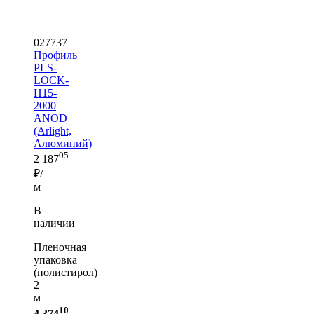
027737
Профиль
PLS-
LOCK-
H15-
2000
ANOD
(Arlight,
Алюминий)
05
2 187
₽/
м
В
наличии
Пленочная
упаковка
(полистирол)
2
м —
10
4 374