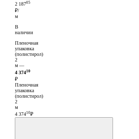
05
2 187
₽/
м
В
наличии
Пленочная
упаковка
(полистирол)
2
м —
10
4 374
₽
Пленочная
упаковка
(полистирол)
2
м
10
4 374
₽