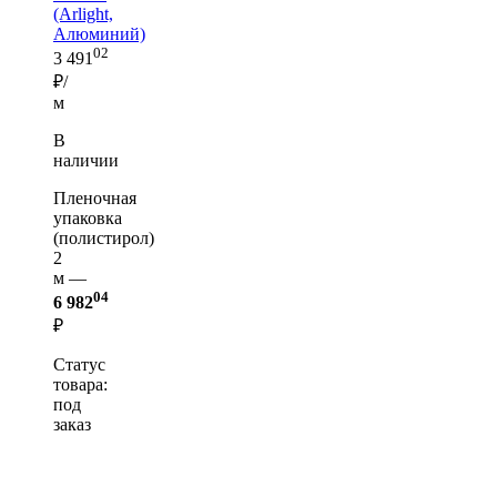
(Arlight,
Алюминий)
02
3 491
₽/
м
В
наличии
Пленочная
упаковка
(полистирол)
2
м —
04
6 982
₽
Статус
товара:
под
заказ