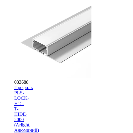
033688
Профиль
PLS-
LOCK-
H15-
T-
HIDE-
2000
(Arlight,
Алюминий)