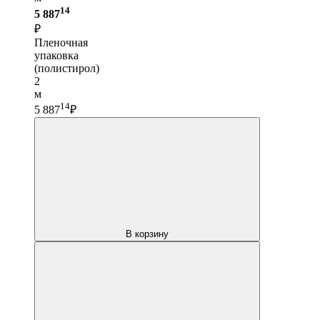
14
5 887
₽
Пленочная
упаковка
(полистирол)
2
м
14
5 887
₽
В корзину