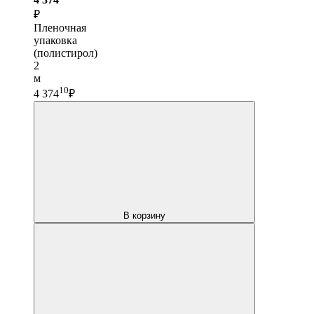
₽
Пленочная
упаковка
(полистирол)
2
м
10
4 374
₽
В корзину