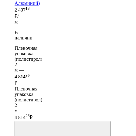
Алюминий)
13
2 407
₽/
м
В
наличии
Пленочная
упаковка
(полистирол)
2
м —
26
4 814
₽
Пленочная
упаковка
(полистирол)
2
м
26
4 814
₽