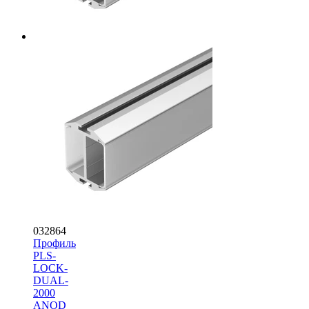
032864
Профиль
PLS-
LOCK-
DUAL-
2000
ANOD