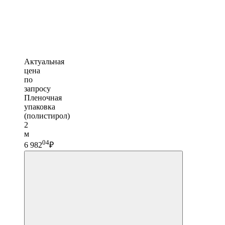
Актуальная
цена
по
запросу
Пленочная
упаковка
(полистирол)
2
м
04
6 982
₽