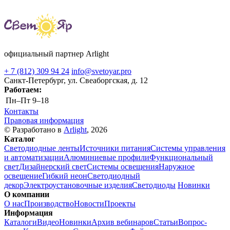
официальный партнер Arlight
+ 7 (812) 309 94 24
info@svetoyar.pro
Санкт-Петербург, ул. Свеаборгская, д. 12
Работаем:
Пн–Пт
9–18
Контакты
Правовая информация
© Разработано в
Arlight
, 2026
Каталог
Светодиодные ленты
Источники питания
Системы управления
и автоматизации
Алюминиевые профили
Функциональный
свет
Дизайнерский свет
Системы освещения
Наружное
освещение
Гибкий неон
Светодиодный
декор
Электроустановочные изделия
Светодиоды
Новинки
О компании
О нас
Производство
Новости
Проекты
Информация
Каталоги
Видео
Новинки
Архив вебинаров
Статьи
Вопрос-