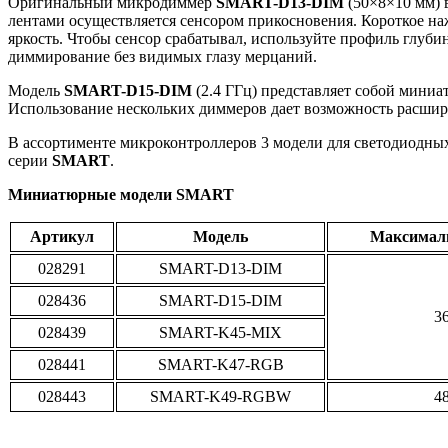
Оригинальный микродиммер
SMART-D13-DIM
(50×8×10 мм) 
лентами осуществляется сенсором прикосновения. Короткое на
яркость. Чтобы сенсор срабатывал, используйте профиль глу
диммирование без видимых глазу мерцаний.
Модель
SMART-D15-DIM
(2.4 ГГц) представляет собой мини
Использование нескольких диммеров дает возможность расшир
В ассортименте микроконтроллеров 3 модели для светодиодн
серии
SMART
.
Миниатюрные модели SMART
Артикул
Модель
Максимал
028291
SMART-D13-DIM
028436
SMART-D15-DIM
3
028439
SMART-K45-MIX
028441
SMART-K47-RGB
028443
SMART-K49-RGBW
4