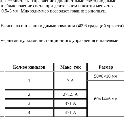
од рассеиватель. Управление одноцветными светодиодными
ение/выключение света, при длительном нажатии меняется
й 0.5–3 мм. Микродиммер позволяет плавно выполнять
F-сигнала и плавным диммированием (4096 градаций яркости).
ммерными пультами дистанционного управления и панелями
Кол-во каналов
Макс. ток
Размер
50×8×10 мм
1
3 А
2
2×1.5 А
60×14×6 мм
3
3×1 А
4
4×1 А