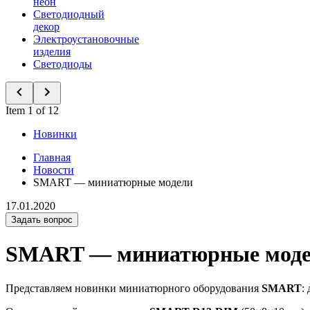
неон
Светодиодный
декор
Электроустановочные
изделия
Светодиоды
Item 1 of 12
Новинки
Главная
Новости
SMART — миниатюрные модели
17.01.2020
Задать вопрос
SMART — миниатюрные мод
Представляем новинки миниатюрного оборудования
SMART
: