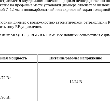
встраивается внутрь алюминиевого профиля непосредственно п
жатие на профиль в месте установки диммера отвечает за включ
биной 7–12 мм и поликарбонатный или акриловый экран толщино
атюрный диммер с возможностью автоматической ретрансляции R
ить зону RF-управления.
ых лент MIX(CCT), RGB и RGBW. Все новинки совместимы с ди
ьная мощность
Питание/рабочее напряжение
6/72 Вт
12/24 В
8/96 Вт