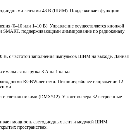
етодиодными лентами 48 В (ШИМ). Поддерживает функцию
ения (0–10 или 1–10 В). Управление осуществляется кнопкой
лями SMART, поддерживающими диммирование по радиоканалу
0 В, с частотой заполнения импульсов ШИМ на выходе. Данная
имальная нагрузка 3 А на 1 канал.
тодиодными RGBW-лентами. Питание/рабочее напряжение 12–
ктами.
и и светильниками (DMX512). У контроллера 32 встроенные
иливает мощность светодиодных лент и модулей ШИМ.
ткрытых пространствах.