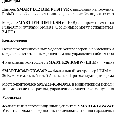
Диммеры
Диммер
SMART-D12-DIM-PUSH-VR
с выходным напряжением
Push-Dim и обеспечивает плавное управление без видимых гла
Модель
SMART-D14-DIM-PUSH
(0–10 В) с напряжением пита
Push-Dim и пультами SMART. Оба диммера могут встраиватьс
2.4 ГГц.
Контроллеры
Несколько эксклюзивных моделей контроллеров, не имеющих 
модель станет отличным решением для управления гибким нео
4-канальный контроллер
SMART-K26-RGBW
(ШИМ) — уникаль
SMART-K34-RGBW-WP
— 4-канальный контроллер ШИМ с вл
36 В, максимальный ток 5 A на канал. При эксплуатации в 
Мастер-контроллер
SMART-K58-DMX
в миниатюрном исполне
динамические программы, управление осуществляется пульта
Усилитель
4-канальный влагозащищенный усилитель
SMART-RGBW-W
Усилители можно подключать последовательно или параллельн