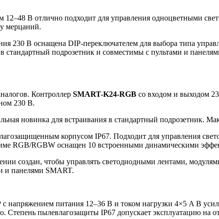
 12–48 В отлично подходит для управления одноцветными св
зу мерцаний.
ния 230 В оснащена DIP-переключателем для выбора типа управл
я в стандартный подрозетник и совместимы с пультами и пане
аналогов. Контроллер
SMART-K24-RGB
со входом и выходом 23
ном 230 В.
ная новинка для встраивания в стандартный подрозетник. Макс
агозащищенным корпусом IP67. Подходит для управления све
режиме RGB/RGBW оснащен 10 встроенными динамическими эффе
нии создан, чтобы управлять светодиодными лентами, модулям
ми и панелями SMART.
P
с напряжением питания 12–36 В и током нагрузки 4×5 A В ус
о. Степень пылевлагозащиты IP67 допускает эксплуатацию на о