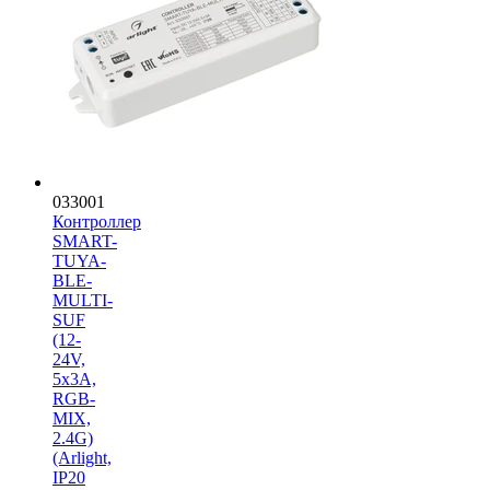
033001
Контроллер
SMART-
TUYA-
BLE-
MULTI-
SUF
(12-
24V,
5x3A,
RGB-
MIX,
2.4G)
(Arlight,
IP20