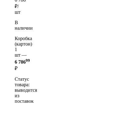
₽/
шт
В
наличии
Коробка
(картон)
1
шт —
99
6 786
₽
Статус
товара:
выводится
из
поставок