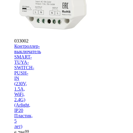
033002
Контроллер-
выключатель
SMART-
TUYA-
SWITCH-
PUSH-
IN
(230V,
1.5A,
WiFi,
2.4G)
(Arlight,
IP20
Пластик,
5
лет)
99
6 786