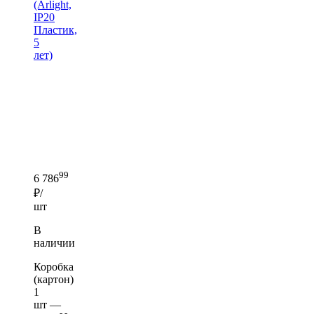
(Arlight,
IP20
Пластик,
5
лет)
99
6 786
₽/
шт
В
наличии
Коробка
(картон)
1
шт —