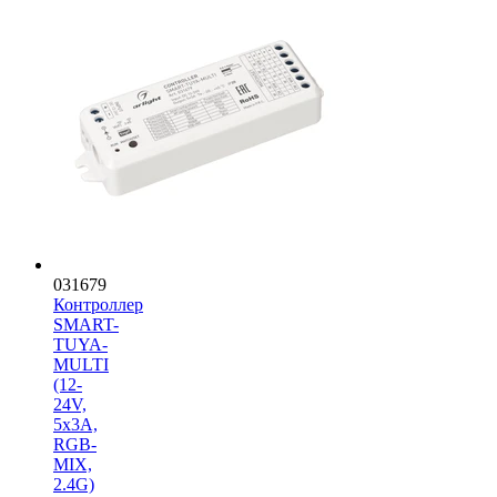
031679
Контроллер
SMART-
TUYA-
MULTI
(12-
24V,
5x3A,
RGB-
MIX,
2.4G)