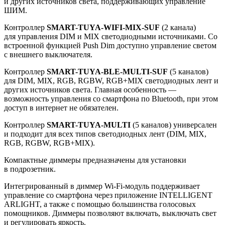
и других источников света, поддерживающих управление
ШИМ.
Контроллер
SMART-TUYA-WIFI-MIX-SUF
(2 канала)
для управления DIM и MIX светодиодными источниками. Со
встроенной функцией Push Dim доступно управление светом
с внешнего выключателя.
Контроллер
SMART-TUYA-BLE-MULTI-SUF
(5 каналов)
для DIM, MIX, RGB, RGBW, RGB+MIX светодиодных лент и
других источников света. Главная особенность —
возможность управления со смартфона по Bluetooth, при этом
доступ в интернет не обязателен.
Контроллер
SMART-TUYA-MULTI
(5 каналов) универсален
и подходит для всех типов светодиодных лент (DIM, MIX,
RGB, RGBW, RGB+MIX).
Компактные диммеры предназначены для установки
в подрозетник.
Интегрированный в диммер Wi-Fi-модуль поддерживает
управление со смартфона через приложение INTELLIGENT
ARLIGHT, а также с помощью большинства голосовых
помощников. Диммеры позволяют включать, выключать свет
и регулировать яркость.