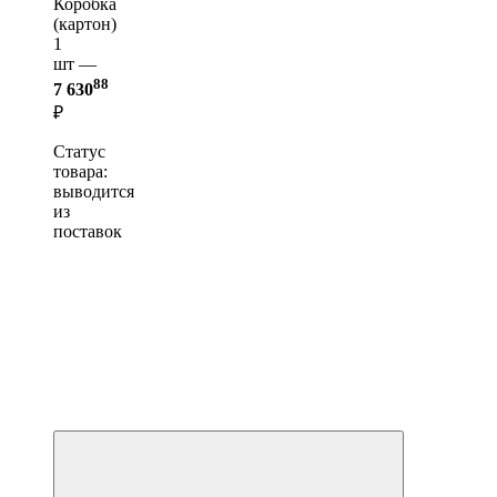
Коробка
(картон)
1
шт —
88
7 630
₽
Статус
товара:
выводится
из
поставок