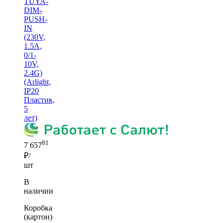
TUYA-
DIM-
PUSH-
IN
(230V,
1.5A,
0/1-
10V,
2.4G)
(Arlight,
IP20
Пластик,
5
лет)
81
7 657
₽/
шт
В
наличии
Коробка
(картон)