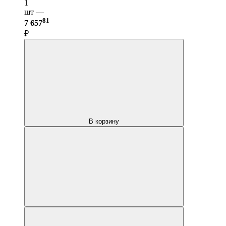
1
шт —
81
7 657
₽
В корзину