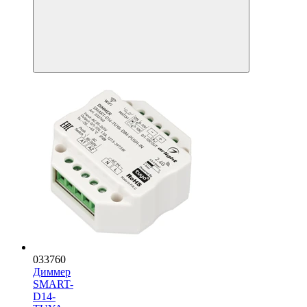
033760
Диммер
SMART-
D14-