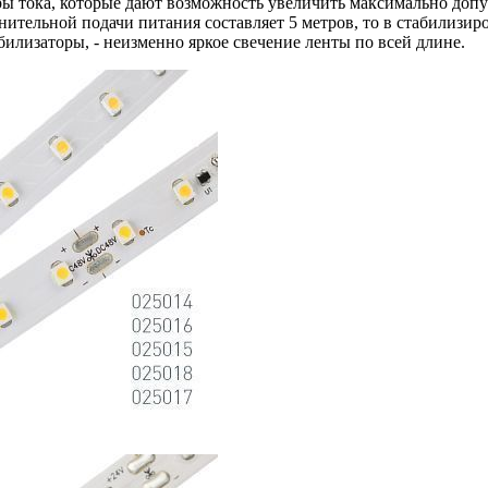
торы тока, которые дают возможность увеличить максимально до
ительной подачи питания составляет 5 метров, то в стабилизиро
илизаторы, - неизменно яркое свечение ленты по всей длине.