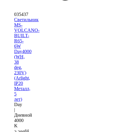
035437
Светильник
MS-
VOLCANO-
BUILT-
R65-
6W
Day4000
(WH,
38
deg,
230V)
(Arlight,
IP20
Металл,
5
лет)
Day
|
Дневной
4000
K
64