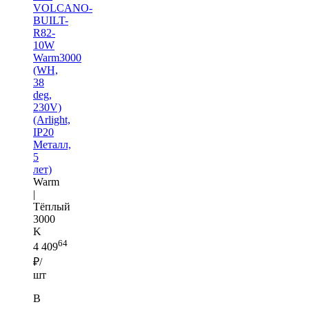
VOLCANO-
BUILT-
R82-
10W
Warm3000
(WH,
38
deg,
230V)
(Arlight,
IP20
Металл,
5
лет)
Warm
|
Тёплый
3000
K
64
4 409
₽/
шт
В