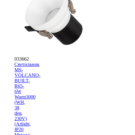
033662
Светильник
MS-
VOLCANO-
BUILT-
R65-
6W
Warm3000
(WH,
38
deg,
230V)
(Arlight,
IP20
Металл,