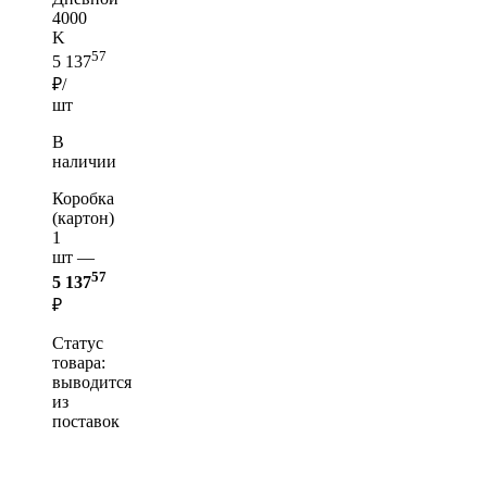
4000
K
57
5 137
₽/
шт
В
наличии
Коробка
(картон)
1
шт —
57
5 137
₽
Статус
товара:
выводится
из
поставок