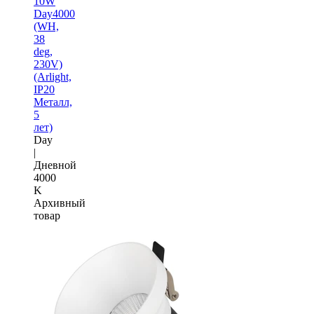
10W
Day4000
(WH,
38
deg,
230V)
(Arlight,
IP20
Металл,
5
лет)
Day
|
Дневной
4000
K
Архивный
товар