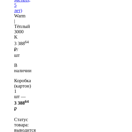
5
лет)
Warm
|
Тёплый
3000
K
64
3 388
₽/
шт
В
наличии
Коробка
(картон)
1
шт —
64
3 388
₽
Статус
товара:
выводится