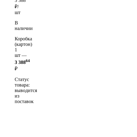
3 388
₽/
шт
В
наличии
Коробка
(картон)
1
шт —
64
3 388
₽
Статус
товара:
выводится
из
поставок