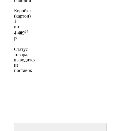
наличии
Коробка
(картон)
1
шт —
64
4 409
₽
Статус
товара:
выводится
из
поставок