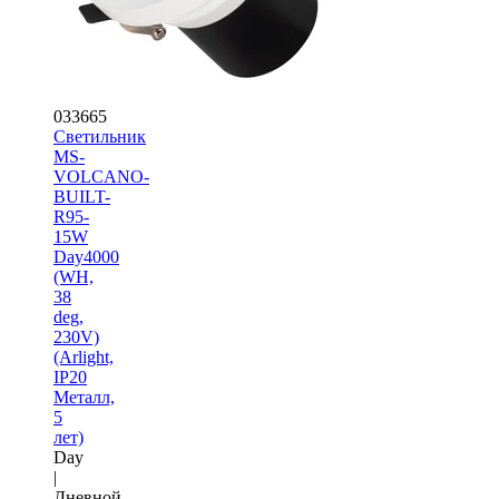
033665
Светильник
MS-
VOLCANO-
BUILT-
R95-
15W
Day4000
(WH,
38
deg,
230V)
(Arlight,
IP20
Металл,
5
лет)
Day
|
Дневной