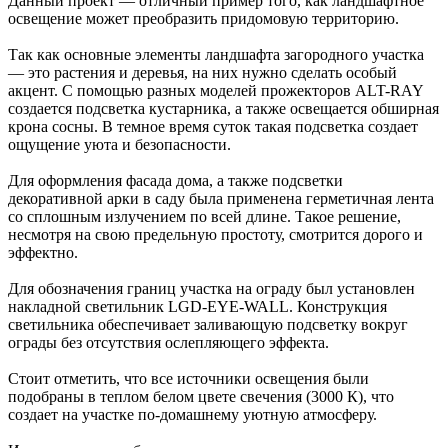
Данный проект — отличный пример того, как ландшафтное
освещение может преобразить придомовую территорию.
Так как основные элементы ландшафта загородного участка
— это растения и деревья, на них нужно сделать особый
акцент. С помощью разных моделей прожекторов ALT-RAY
создается подсветка кустарника, а также освещается обширная
крона сосны. В темное время суток такая подсветка создает
ощущение уюта и безопасности.
Для оформления фасада дома, а также подсветки
декоративной арки в саду была применена герметичная лента
со сплошным излучением по всей длине. Такое решение,
несмотря на свою предельную простоту, смотрится дорого и
эффектно.
Для обозначения границ участка на ограду был установлен
накладной светильник LGD-EYE-WALL. Конструкция
светильника обеспечивает заливающую подсветку вокруг
ограды без отсутствия ослепляющего эффекта.
Стоит отметить, что все источники освещения были
подобраны в теплом белом цвете свечения (3000 К), что
создает на участке по-домашнему уютную атмосферу.