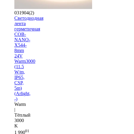
031904(2)
Светодиодная
лента
герметичная
COB-
NANO-
X544-
8mm
24V
Warm3000
(11.5
W/m,
IP65,
CSP,
5m)
(Arlight,
-)
Warm
|
Тёплый
3000
K
01
1 990