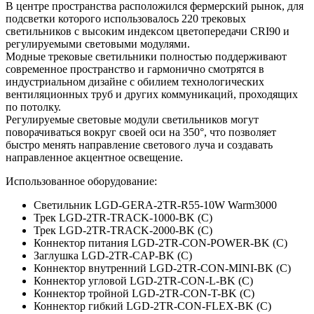
В центре пространства расположился фермерский рынок, для
подсветки которого использовалось 220 трековых
светильников с высоким индексом цветопередачи CRI90 и
регулируемыми световыми модулями.
Модные трековые светильники полностью поддерживают
современное пространство и гармонично смотрятся в
индустриальном дизайне с обилием технологических
вентиляционных труб и других коммуникаций, проходящих
по потолку.
Регулируемые световые модули светильников могут
поворачиваться вокруг своей оси на 350°, что позволяет
быстро менять направление светового луча и создавать
направленное акцентное освещение.
Использованное оборудование:
Светильник LGD-GERA-2TR-R55-10W Warm3000
Трек LGD-2TR-TRACK-1000-BK (C)
Трек LGD-2TR-TRACK-2000-BK (C)
Коннектор питания LGD-2TR-CON-POWER-BK (C)
Заглушка LGD-2TR-CAP-BK (C)
Коннектор внутренний LGD-2TR-CON-MINI-BK (C)
Коннектор угловой LGD-2TR-CON-L-BK (C)
Коннектор тройной LGD-2TR-CON-T-BK (C)
Коннектор гибкий LGD-2TR-CON-FLEX-BK (C)