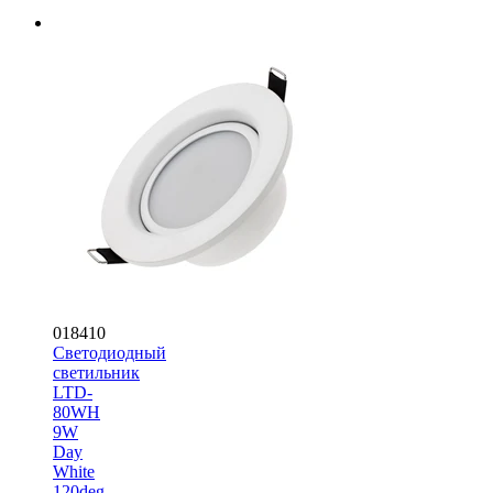
018410
Светодиодный
светильник
LTD-
80WH
9W
Day
White
120deg