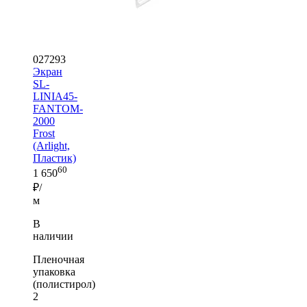
027293
Экран
SL-
LINIA45-
FANTOM-
2000
Frost
(Arlight,
Пластик)
60
1 650
₽/
м
В
наличии
Пленочная
упаковка
(полистирол)
2