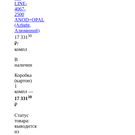
LINE-
4067-
2500
ANOD+OPAL
(Arlight,
Алюминий)
30
17 331
₽/
компл
В
наличии
Коробка
(картон)
1
компл —
30
17 331
₽
Статус
товара:
выводится
из