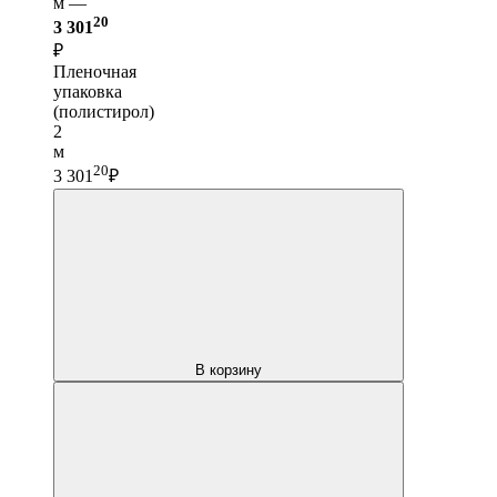
м —
20
3 301
₽
Пленочная
упаковка
(полистирол)
2
м
20
3 301
₽
В корзину