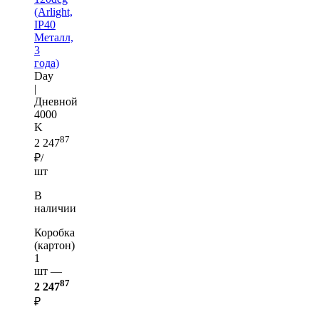
(Arlight,
IP40
Металл,
3
года)
Day
|
Дневной
4000
K
87
2 247
₽/
шт
В
наличии
Коробка
(картон)
1
шт —
87
2 247
₽