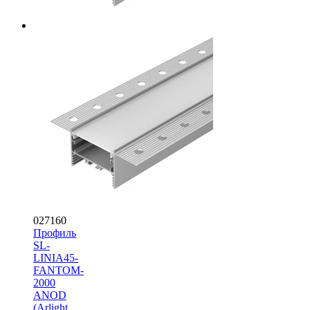
027160
Профиль
SL-
LINIA45-
FANTOM-
2000
ANOD
(Arlight,