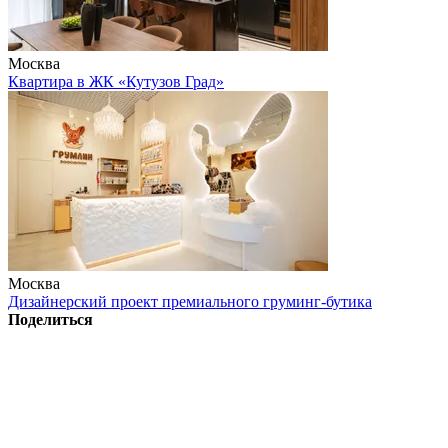
Москва
Квартира в ЖК «Кутузов Град»
Москва
Дизайнерский проект премиального груминг-бутика
Поделиться