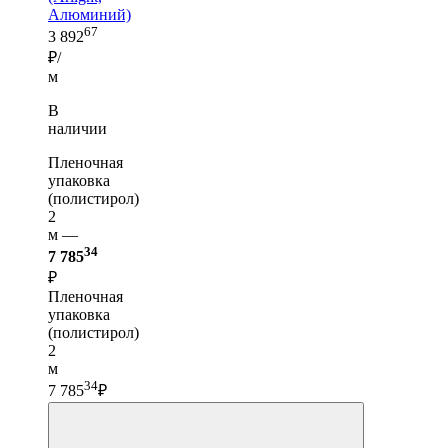
Алюминий)
67
3 892
₽/
м
В
наличии
Пленочная
упаковка
(полистирол)
2
м —
34
7 785
₽
Пленочная
упаковка
(полистирол)
2
м
34
7 785
₽