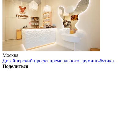
Москва
Дизайнерский проект премиального груминг-бутика
Поделиться