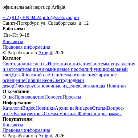
официальный партнер Arlight
+ 7 (812) 309 94 24
info@svetoyar.pro
Санкт-Петербург, ул. Свеаборгская, д. 12
Работаем:
Пн–Пт
9–18
Контакты
Правовая информация
© Разработано в
Arlight
, 2026
Каталог
Светодиодные ленты
Источники питания
Системы управления
и автоматизации
Алюминиевые профили
Функциональный
свет
Дизайнерский свет
Системы освещения
Наружное
освещение
Гибкий неон
Светодиодный
декор
Электроустановочные изделия
Светодиоды
Новинки
О компании
О нас
Производство
Новости
Проекты
Информация
Каталоги
Видео
Новинки
Архив вебинаров
Статьи
Вопрос-
ответ
Калькуляторы
Схемы монтажа
Файлы и программы
Покупателям
Контакты
Правовая информация
© Разработано в
Arlight
, 2026