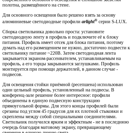
полотна, размещённого на стене.
Для основного освещения было решено взять за основу
®
алюминиевые светодиодные профили
arlight
серии S-LUX.
Сборка светильника довольно проста: установите
светодиодную ленту в профиль и подключите её к блоку
питания. Профиль имеет отсек для блока питания, поэтому
думать над его размещением не нужно, достаточно подвести к
светильнику питание ~220В. Затем светодиодная лента
закрывается экраном-рассеивателем, устанавливаемым на
профиль, а его торцы закрываются заглушками. Профиль
монтируется при помощи держателей, в данном случае -
подвесов.
Для освещения стойки приёмной (ресепшена) использован
один цельный профиль, установленный на подвесы. В
конференц-зале решение более интересное: профили
объединены в единую подвесную конструкцию
прямоугольной формы. Для этого концы профилей были
срезаны под углом 45 градусов для их плотной стыковки и
скреплены между собой специальными соединителями.
Светильник получился ярким и эффектным - не в последнюю
очередь благодаря матовому экрану, превращающему
свечение в единую линию света.