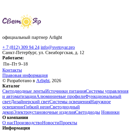
официальный партнер Arlight
+ 7 (812) 309 94 24
info@svetoyar.pro
Санкт-Петербург, ул. Свеаборгская, д. 12
Работаем:
Пн–Пт
9–18
Контакты
Правовая информация
© Разработано в
Arlight
, 2026
Каталог
Светодиодные ленты
Источники питания
Системы управления
и автоматизации
Алюминиевые профили
Функциональный
свет
Дизайнерский свет
Системы освещения
Наружное
освещение
Гибкий неон
Светодиодный
декор
Электроустановочные изделия
Светодиоды
Новинки
О компании
О нас
Производство
Новости
Проекты
Информация