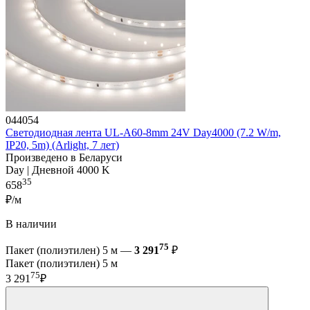
044054
Светодиодная лента UL-A60-8mm 24V Day4000 (7.2 W/m,
IP20, 5m) (Arlight, 7 лет)
Произведено в Беларуси
Day | Дневной 4000 K
35
658
₽/м
В наличии
75
Пакет (полиэтилен) 5 м —
3 291
₽
Пакет (полиэтилен) 5 м
75
3 291
₽