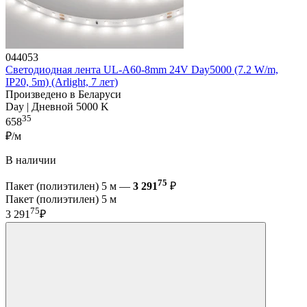
044053
Светодиодная лента UL-A60-8mm 24V Day5000 (7.2 W/m,
IP20, 5m) (Arlight, 7 лет)
Произведено в Беларуси
Day | Дневной 5000 K
35
658
₽/м
В наличии
75
Пакет (полиэтилен) 5 м —
3 291
₽
Пакет (полиэтилен) 5 м
75
3 291
₽