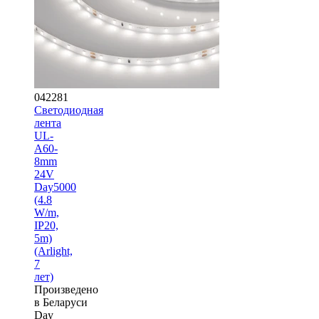
042281
Светодиодная
лента
UL-
A60-
8mm
24V
Day5000
(4.8
W/m,
IP20,
5m)
(Arlight,
7
лет)
Произведено
в Беларуси
Day