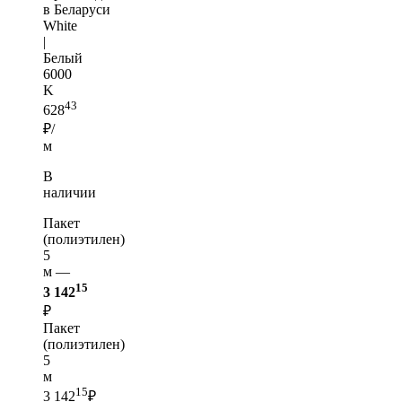
в Беларуси
White
|
Белый
6000
K
43
628
₽/
м
В
наличии
Пакет
(полиэтилен)
5
м —
15
3 142
₽
Пакет
(полиэтилен)
5
м
15
3 142
₽