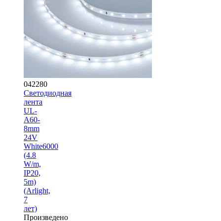
042280
Светодиодная
лента
UL-
A60-
8mm
24V
White6000
(4.8
W/m,
IP20,
5m)
(Arlight,
7
лет)
Произведено