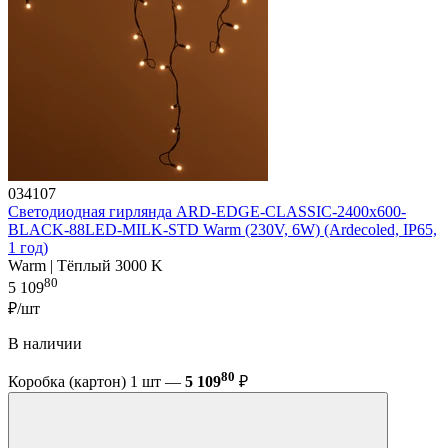
034107
Светодиодная гирлянда ARD-EDGE-CLASSIC-2400x600-
BLACK-88LED-MILK-STD Warm (230V, 6W) (Ardecoled, IP65,
1 год)
Warm | Тёплый 3000 K
80
5 109
₽/шт
В наличии
80
Коробка (картон) 1 шт —
5 109
₽