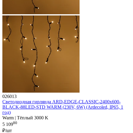
026013
Светодиодная гирлянда ARD-EDGE-CLASSIC-2400x600-
BLACK-88LED-STD WARM (230V, 6W) (Ardecoled, IP65, 1
год)
Warm | Тёплый 3000 K
80
5 109
₽/шт