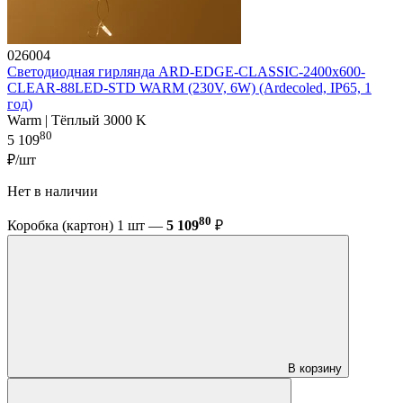
026004
Светодиодная гирлянда ARD-EDGE-CLASSIC-2400x600-
CLEAR-88LED-STD WARM (230V, 6W) (Ardecoled, IP65, 1
год)
Warm | Тёплый 3000 K
80
5 109
₽/шт
Нет в наличии
80
Коробка (картон) 1 шт —
5 109
₽
В корзину