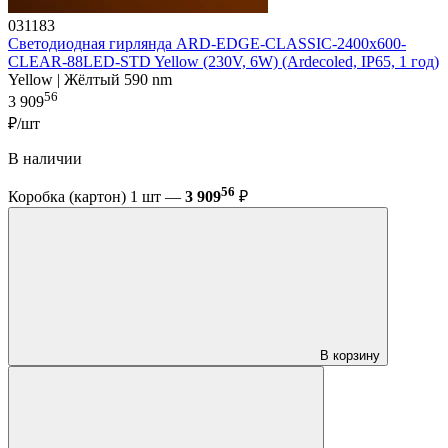
031183
Светодиодная гирлянда ARD-EDGE-CLASSIC-2400x600-
CLEAR-88LED-STD Yellow (230V, 6W) (Ardecoled, IP65, 1 год)
Yellow | Жёлтый 590 nm
56
3 909
₽/шт
В наличии
56
Коробка (картон) 1 шт —
3 909
₽
В корзину