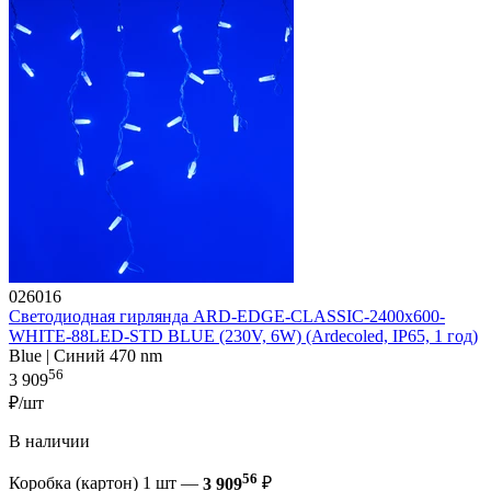
026016
Светодиодная гирлянда ARD-EDGE-CLASSIC-2400x600-
WHITE-88LED-STD BLUE (230V, 6W) (Ardecoled, IP65, 1 год)
Blue | Синий 470 nm
56
3 909
₽/шт
В наличии
56
Коробка (картон) 1 шт —
3 909
₽