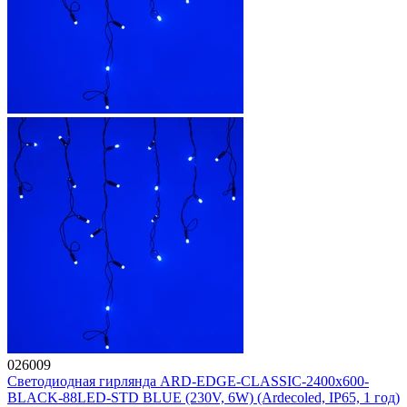
026009
Светодиодная гирлянда ARD-EDGE-CLASSIC-2400x600-
BLACK-88LED-STD BLUE (230V, 6W) (Ardecoled, IP65, 1 год)