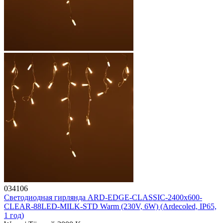
034106
Светодиодная гирлянда ARD-EDGE-CLASSIC-2400x600-
CLEAR-88LED-MILK-STD Warm (230V, 6W) (Ardecoled, IP65,
1 год)