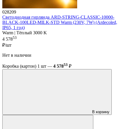
028209
Светодиодная гирлянда ARD-STRING-CLASSIC-10000-
BLACK-100LED-MILK-STD Warm (230V, 7W) (Ardecoled,
IP65, 1 год)
Warm | Тёплый 3000 K
53
4 578
₽/шт
Нет в наличии
53
Коробка (картон) 1 шт —
4 578
₽
В корзину