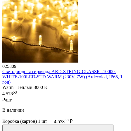
025809
Светодиодная гирлянда ARD-STRING-CLASSIC-10000-
WHITE-100LED-STD WARM (230V, 7W) (Ardecoled, IP65, 1
год)
Warm | Тёплый 3000 K
53
4 578
₽/шт
В наличии
53
Коробка (картон) 1 шт —
4 578
₽