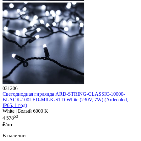
031206
Светодиодная гирлянда ARD-STRING-CLASSIC-10000-
BLACK-100LED-MILK-STD White (230V, 7W) (Ardecoled,
IP65, 1 год)
White | Белый 6000 K
53
4 578
₽/шт
В наличии