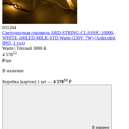
031204
Светодиодная гирлянда ARD-STRING-CLASSIC-10000-
WHITE-100LED-MILK-STD Warm (230V, 7W) (Ardecoled,
IP65, 1 год)
Warm | Тёплый 3000 K
53
4 578
₽/шт
В наличии
53
Коробка (картон) 1 шт —
4 578
₽
В корзину