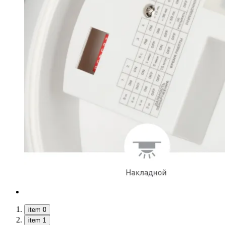
item 0
item 1