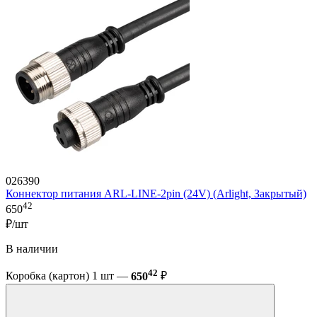
026390
Коннектор питания ARL-LINE-2pin (24V) (Arlight, Закрытый)
42
650
₽/шт
В наличии
42
Коробка (картон) 1 шт —
650
₽