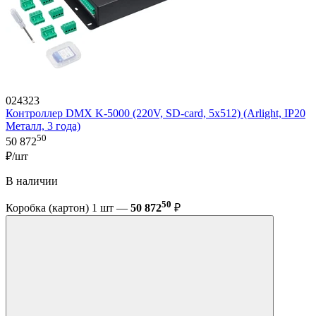
024323
Контроллер DMX K-5000 (220V, SD-card, 5x512) (Arlight, IP20
Металл, 3 года)
50
50 872
₽/шт
В наличии
50
Коробка (картон) 1 шт —
50 872
₽