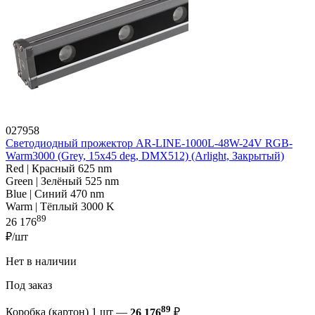
027958
Светодиодный прожектор AR-LINE-1000L-48W-24V RGB-
Warm3000 (Grey, 15x45 deg, DMX512) (Arlight, Закрытый)
Red | Красный 625 nm
Green | Зелёный 525 nm
Blue | Синий 470 nm
Warm | Тёплый 3000 K
89
26 176
₽/шт
Нет в наличии
Под заказ
89
Коробка (картон) 1 шт —
26 176
₽