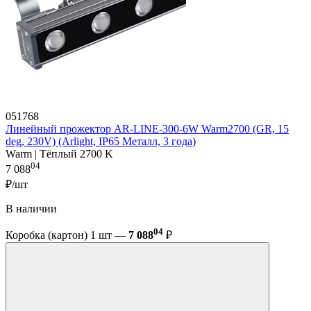
051768
Линейный прожектор AR-LINE-300-6W Warm2700 (GR, 15
deg, 230V) (Arlight, IP65 Металл, 3 года)
Warm | Тёплый 2700 K
04
7 088
₽/шт
В наличии
04
Коробка (картон) 1 шт —
7 088
₽