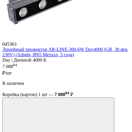
045363
Линейный прожектор AR-LINE-300-6W Day4000 (GR, 30 deg,
230V) (Arlight, IP65 Металл, 3 года)
Day | Дневной 4000 K
04
7 088
₽/шт
В наличии
04
Коробка (картон) 1 шт —
7 088
₽