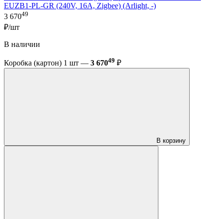
EUZB1-PL-GR (240V, 16A, Zigbee) (Arlight, -)
49
3 670
₽/шт
В наличии
49
Коробка (картон) 1 шт —
3 670
₽
В корзину