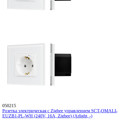
050215
Розетка электрическая с Zigbee управлением SCT-OMALI-
EUZB1-PL-WH (240V, 16A, Zigbee) (Arlight, -)