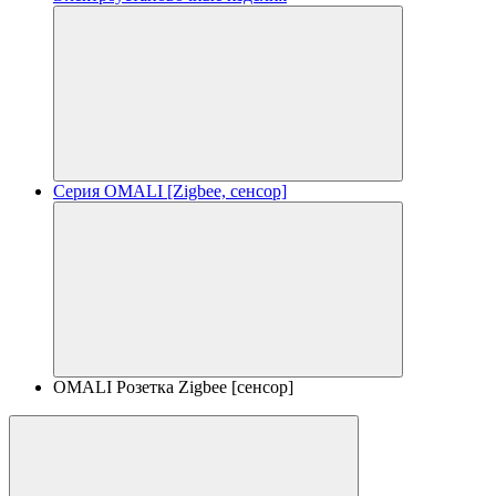
Серия OMALI [Zigbee, сенсор]
OMALI Розетка Zigbee [сенсор]