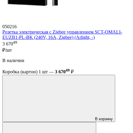
050216
Розетка электрическая с Zigbee управлением SCT-OMALI-
EUZB1-PL-BK (240V, 16A, Zigbee) (Arlight, -)
49
3 670
₽/шт
В наличии
49
Коробка (картон) 1 шт —
3 670
₽
В корзину