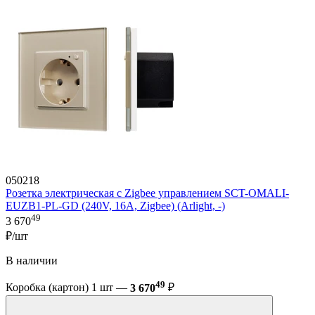
050218
Розетка электрическая с Zigbee управлением SCT-OMALI-
EUZB1-PL-GD (240V, 16A, Zigbee) (Arlight, -)
49
3 670
₽/шт
В наличии
49
Коробка (картон) 1 шт —
3 670
₽