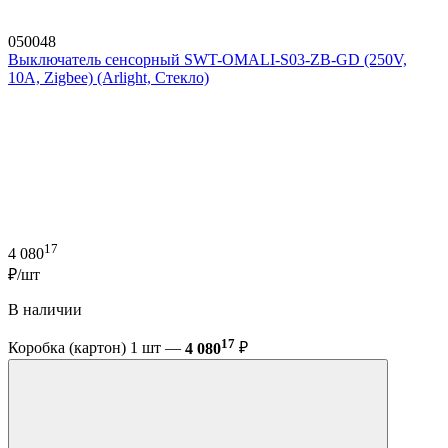
050048
Выключатель сенсорный SWT-OMALI-S03-ZB-GD (250V,
10A, Zigbee) (Arlight, Стекло)
17
4 080
₽/шт
В наличии
17
Коробка (картон) 1 шт —
4 080
₽