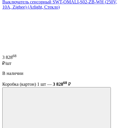
Выключатель сенсорный SWT-OMALI-S02-ZB-WH (250V,
10A, Zigbee) (Arlight, Стекло)
68
3 828
₽/шт
В наличии
68
Коробка (картон) 1 шт —
3 828
₽