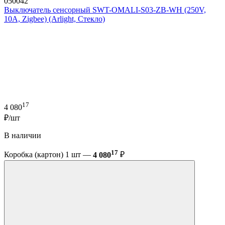
050042
Выключатель сенсорный SWT-OMALI-S03-ZB-WH (250V,
10A, Zigbee) (Arlight, Стекло)
17
4 080
₽/шт
В наличии
17
Коробка (картон) 1 шт —
4 080
₽