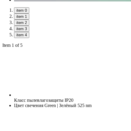
item 0
item 1
item 2
item 3
item 4
Item 1 of 5
Класс пылевлагозащиты
IP20
Цвет свечения
Green | Зелёный 525 nm