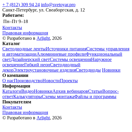
+ 7 (812) 309 94 24
info@svetoyar.pro
Санкт-Петербург, ул. Свеаборгская, д. 12
Работаем:
Пн–Пт
9–18
Контакты
Правовая информация
© Разработано в
Arlight
, 2026
Каталог
Светодиодные ленты
Источники питания
Системы управления
и автоматизации
Алюминиевые профили
Функциональный
свет
Дизайнерский свет
Системы освещения
Наружное
освещение
Гибкий неон
Светодиодный
декор
Электроустановочные изделия
Светодиоды
Новинки
О компании
О нас
Производство
Новости
Проекты
Информация
Каталоги
Видео
Новинки
Архив вебинаров
Статьи
Вопрос-
ответ
Калькуляторы
Схемы монтажа
Файлы и программы
Покупателям
Контакты
Правовая информация
© Разработано в
Arlight
, 2026