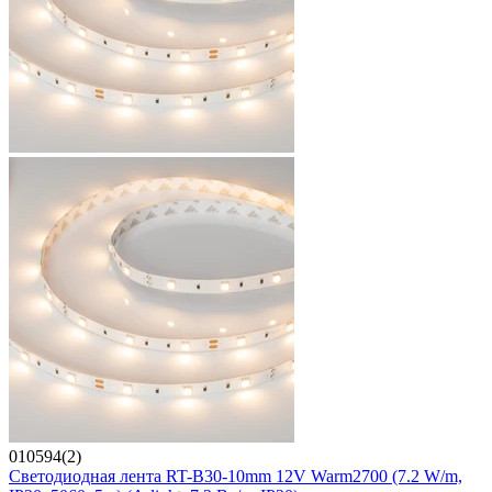
010594(2)
Светодиодная лента RT-B30-10mm 12V Warm2700 (7.2 W/m,