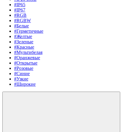
#IP65
#IP67
#RGB
#RGBW
#Белые
#Герметичные
#Желтые
#Зеленые
#Красные
#Мультибелая
#Оранжевые
#Открытые
#Розовые
#Синие
#Узкие
#Широкие