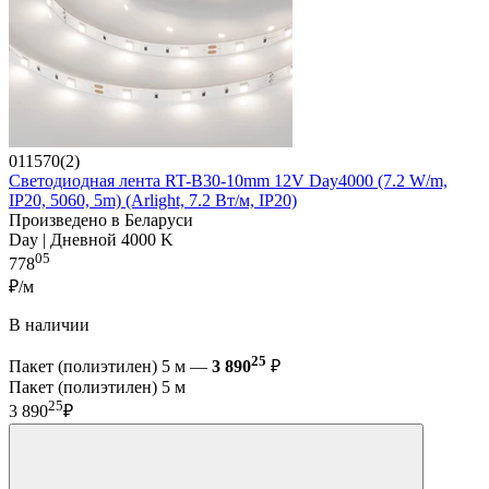
011570(2)
Светодиодная лента RT-B30-10mm 12V Day4000 (7.2 W/m,
IP20, 5060, 5m) (Arlight, 7.2 Вт/м, IP20)
Произведено в Беларуси
Day | Дневной 4000 K
05
778
₽/м
В наличии
25
Пакет (полиэтилен) 5 м —
3 890
₽
Пакет (полиэтилен) 5 м
25
3 890
₽