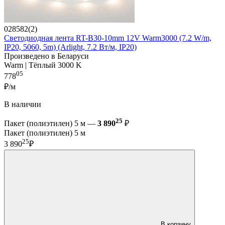
028582(2)
Светодиодная лента RT-B30-10mm 12V Warm3000 (7.2 W/m,
IP20, 5060, 5m) (Arlight, 7.2 Вт/м, IP20)
Произведено в Беларуси
Warm | Тёплый 3000 K
05
778
₽/м
В наличии
25
Пакет (полиэтилен) 5 м —
3 890
₽
Пакет (полиэтилен) 5 м
25
3 890
₽
В корзину