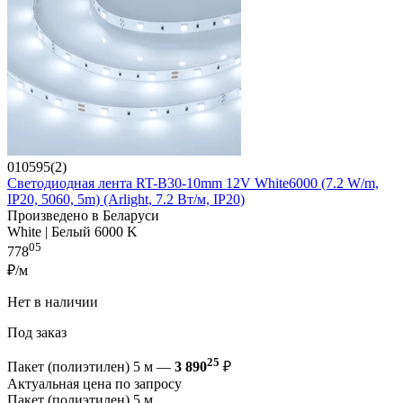
010595(2)
Светодиодная лента RT-B30-10mm 12V White6000 (7.2 W/m,
IP20, 5060, 5m) (Arlight, 7.2 Вт/м, IP20)
Произведено в Беларуси
White | Белый 6000 K
05
778
₽/м
Нет в наличии
Под заказ
25
Пакет (полиэтилен) 5 м —
3 890
₽
Актуальная цена по запросу
Пакет (полиэтилен) 5 м