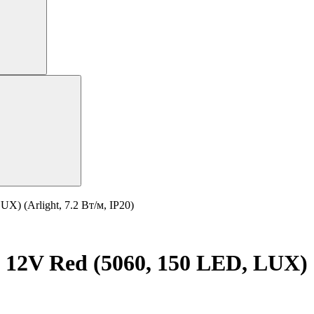
) (Arlight, 7.2 Вт/м, IP20)
12V Red (5060, 150 LED, LUX) (A