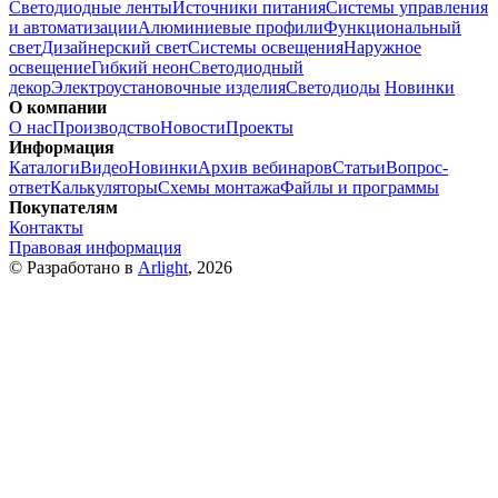
Светодиодные ленты
Источники питания
Системы управления
и автоматизации
Алюминиевые профили
Функциональный
свет
Дизайнерский свет
Системы освещения
Наружное
освещение
Гибкий неон
Светодиодный
декор
Электроустановочные изделия
Светодиоды
Новинки
О компании
О нас
Производство
Новости
Проекты
Информация
Каталоги
Видео
Новинки
Архив вебинаров
Статьи
Вопрос-
ответ
Калькуляторы
Схемы монтажа
Файлы и программы
Покупателям
Контакты
Правовая информация
© Разработано в
Arlight
, 2026