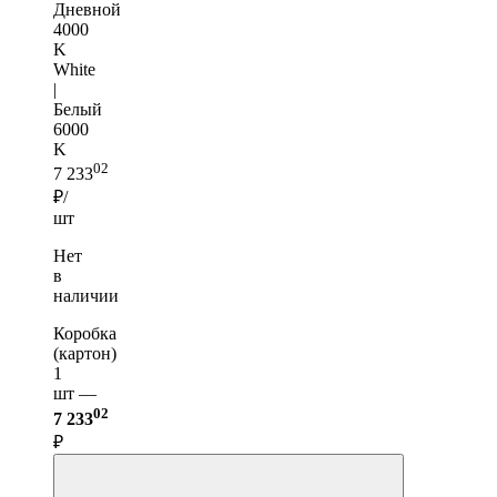
Дневной
4000
K
White
|
Белый
6000
K
02
7 233
₽/
шт
Нет
в
наличии
Коробка
(картон)
1
шт —
02
7 233
₽