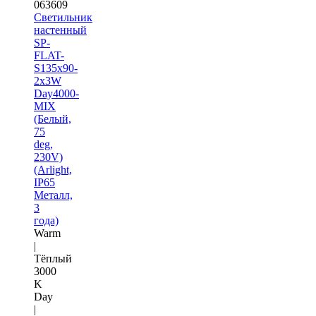
063609
Светильник
настенный
SP-
FLAT-
S135x90-
2x3W
Day4000-
MIX
(Белый,
75
deg,
230V)
(Arlight,
IP65
Металл,
3
года)
Warm
|
Тёплый
3000
K
Day
|