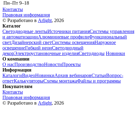
Пн–Пт
9–18
Контакты
Правовая информация
© Разработано в
Arlight
, 2026
Каталог
Светодиодные ленты
Источники питания
Системы управления
и автоматизации
Алюминиевые профили
Функциональный
свет
Дизайнерский свет
Системы освещения
Наружное
освещение
Гибкий неон
Светодиодный
декор
Электроустановочные изделия
Светодиоды
Новинки
О компании
О нас
Производство
Новости
Проекты
Информация
Каталоги
Видео
Новинки
Архив вебинаров
Статьи
Вопрос-
ответ
Калькуляторы
Схемы монтажа
Файлы и программы
Покупателям
Контакты
Правовая информация
© Разработано в
Arlight
, 2026