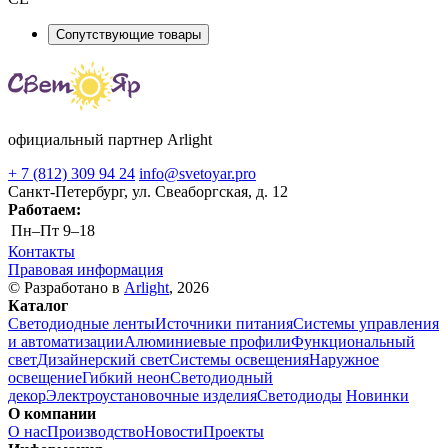
Сопутствующие товары
официальный партнер Arlight
+ 7 (812) 309 94 24
info@svetoyar.pro
Санкт-Петербург, ул. Свеаборгская, д. 12
Работаем:
Пн–Пт
9–18
Контакты
Правовая информация
© Разработано в
Arlight
, 2026
Каталог
Светодиодные ленты
Источники питания
Системы управления
и автоматизации
Алюминиевые профили
Функциональный
свет
Дизайнерский свет
Системы освещения
Наружное
освещение
Гибкий неон
Светодиодный
декор
Электроустановочные изделия
Светодиоды
Новинки
О компании
О нас
Производство
Новости
Проекты