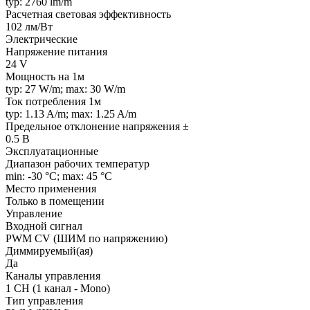
typ: 2760 lm/m
Расчетная световая эффективность
102 лм/Вт
Электрические
Напряжение питания
24 V
Мощность на 1м
typ: 27 W/m; max: 30 W/m
Ток потребления 1м
typ: 1.13 A/m; max: 1.25 A/m
Предельное отклонение напряжения ±
0.5 В
Эксплуатационные
Диапазон рабочих температур
min: -30 °C; max: 45 °C
Место применения
Только в помещении
Управление
Входной сигнал
PWM СV (ШИМ по напряжению)
Диммируемый(ая)
Да
Каналы управления
1 CH (1 канал - Mono)
Тип управления