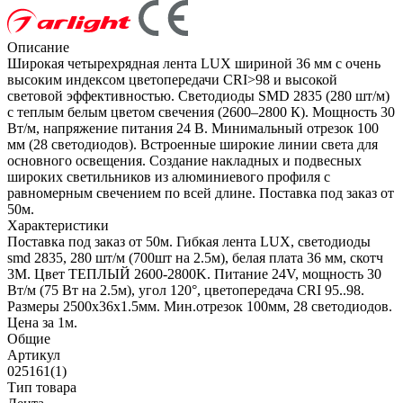
Описание
Широкая четырехрядная лента LUX шириной 36 мм с очень
высоким индексом цветопередачи CRI>98 и высокой
световой эффективностью. Светодиоды SMD 2835 (280 шт/м)
с теплым белым цветом свечения (2600–2800 К). Мощность 30
Вт/м, напряжение питания 24 В. Минимальный отрезок 100
мм (28 светодиодов). Встроенные широкие линии света для
основного освещения. Создание накладных и подвесных
широких светильников из алюминиевого профиля с
равномерным свечением по всей длине. Поставка под заказ от
50м.
Характеристики
Поставка под заказ от 50м. Гибкая лента LUX, светодиоды
smd 2835, 280 шт/м (700шт на 2.5м), белая плата 36 мм, скотч
3М. Цвет ТЕПЛЫЙ 2600-2800K. Питание 24V, мощность 30
Вт/м (75 Вт на 2.5м), угол 120°, цветопередача CRI 95..98.
Размеры 2500х36x1.5мм. Мин.отрезок 100мм, 28 светодиодов.
Цена за 1м.
Общие
Артикул
025161(1)
Тип товара