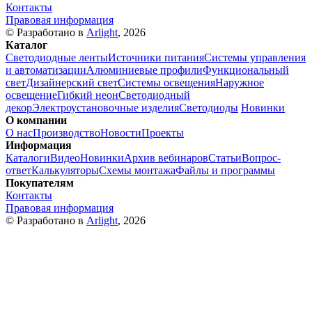
Контакты
Правовая информация
© Разработано в
Arlight
, 2026
Каталог
Светодиодные ленты
Источники питания
Системы управления
и автоматизации
Алюминиевые профили
Функциональный
свет
Дизайнерский свет
Системы освещения
Наружное
освещение
Гибкий неон
Светодиодный
декор
Электроустановочные изделия
Светодиоды
Новинки
О компании
О нас
Производство
Новости
Проекты
Информация
Каталоги
Видео
Новинки
Архив вебинаров
Статьи
Вопрос-
ответ
Калькуляторы
Схемы монтажа
Файлы и программы
Покупателям
Контакты
Правовая информация
© Разработано в
Arlight
, 2026