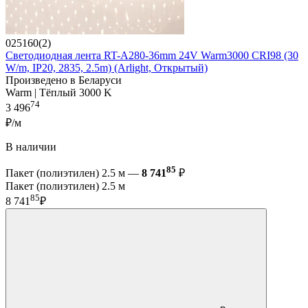
025160(2)
Светодиодная лента RT-A280-36mm 24V Warm3000 CRI98 (30
W/m, IP20, 2835, 2.5m) (Arlight, Открытый)
Произведено в Беларуси
Warm | Тёплый 3000 K
74
3 496
₽/м
В наличии
85
Пакет (полиэтилен) 2.5 м —
8 741
₽
Пакет (полиэтилен) 2.5 м
85
8 741
₽