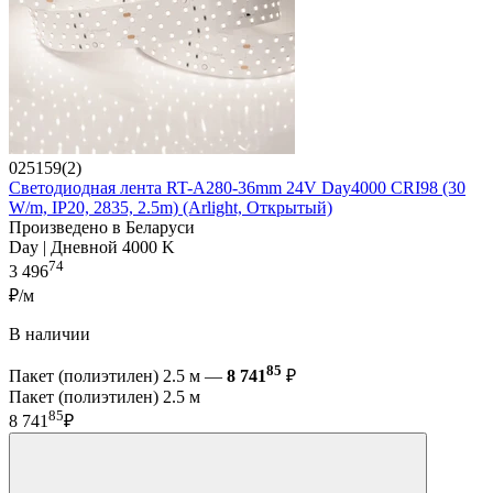
025159(2)
Светодиодная лента RT-A280-36mm 24V Day4000 CRI98 (30
W/m, IP20, 2835, 2.5m) (Arlight, Открытый)
Произведено в Беларуси
Day | Дневной 4000 K
74
3 496
₽/м
В наличии
85
Пакет (полиэтилен) 2.5 м —
8 741
₽
Пакет (полиэтилен) 2.5 м
85
8 741
₽