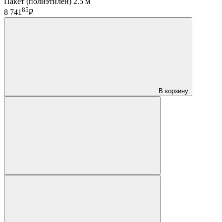
Пакет (полиэтилен) 2.5 м
85
8 741
₽
В корзину