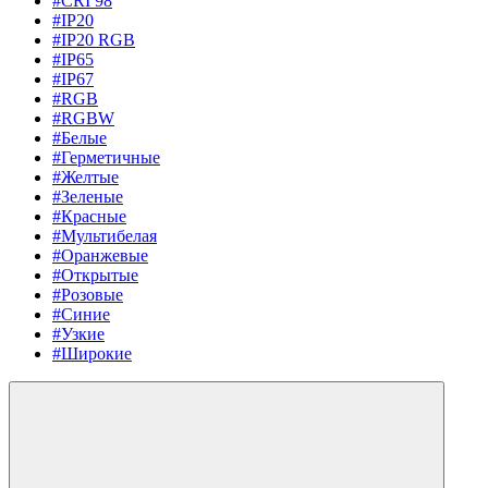
#CRI 98
#IP20
#IP20 RGB
#IP65
#IP67
#RGB
#RGBW
#Белые
#Герметичные
#Желтые
#Зеленые
#Красные
#Мультибелая
#Оранжевые
#Открытые
#Розовые
#Синие
#Узкие
#Широкие