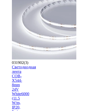
031902(3)
Светодиодная
лента
COB-
X544-
8mm
24V
White6000
(11.5
W/m,
IP20,