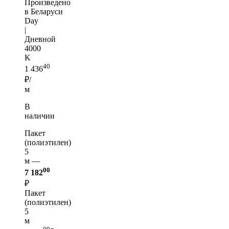
Произведено
в Беларуси
Day
|
Дневной
4000
K
40
1 436
₽/
м
В
наличии
Пакет
(полиэтилен)
5
м —
00
7 182
₽
Пакет
(полиэтилен)
5
м