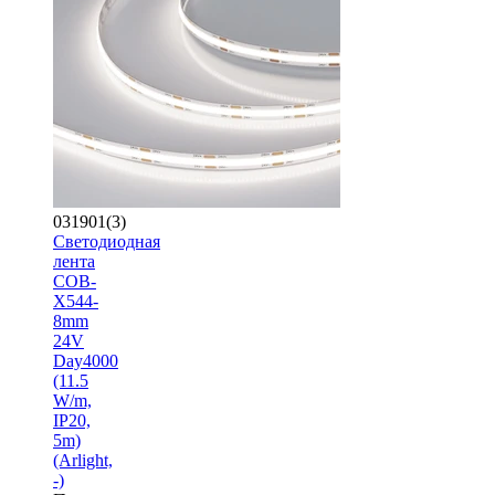
031901(3)
Светодиодная
лента
COB-
X544-
8mm
24V
Day4000
(11.5
W/m,
IP20,
5m)
(Arlight,
-)