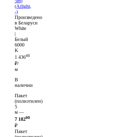
5m)
(Arlight,
-)
Произведено
в Беларуси
White
|
Белый
6000
K
40
1 436
₽/
м
В
наличии
Пакет
(полиэтилен)
5
м —
00
7 182
₽
Пакет
(полиэтилен)