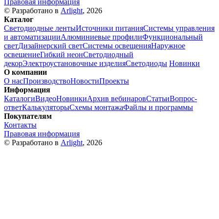
Правовая информация
© Разработано в
Arlight
, 2026
Каталог
Светодиодные ленты
Источники питания
Системы управления
и автоматизации
Алюминиевые профили
Функциональный
свет
Дизайнерский свет
Системы освещения
Наружное
освещение
Гибкий неон
Светодиодный
декор
Электроустановочные изделия
Светодиоды
Новинки
О компании
О нас
Производство
Новости
Проекты
Информация
Каталоги
Видео
Новинки
Архив вебинаров
Статьи
Вопрос-
ответ
Калькуляторы
Схемы монтажа
Файлы и программы
Покупателям
Контакты
Правовая информация
© Разработано в
Arlight
, 2026