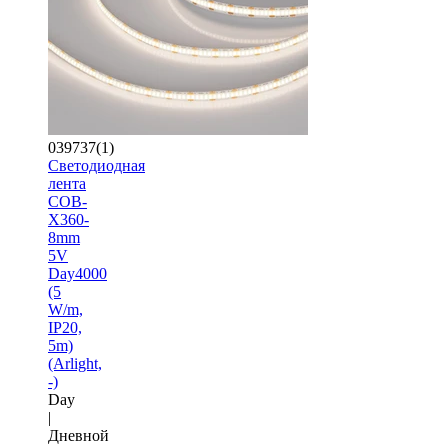
039737(1)
Светодиодная
лента
COB-
X360-
8mm
5V
Day4000
(5
W/m,
IP20,
5m)
(Arlight,
-)
Day
|
Дневной