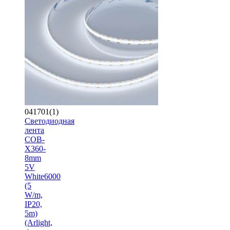
041701(1)
Светодиодная
лента
COB-
X360-
8mm
5V
White6000
(5
W/m,
IP20,
5m)
(Arlight,