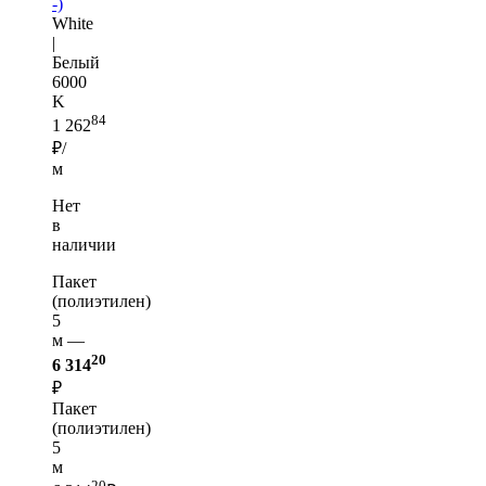
-)
White
|
Белый
6000
K
84
1 262
₽/
м
Нет
в
наличии
Пакет
(полиэтилен)
5
м —
20
6 314
₽
Пакет
(полиэтилен)
5
м
20