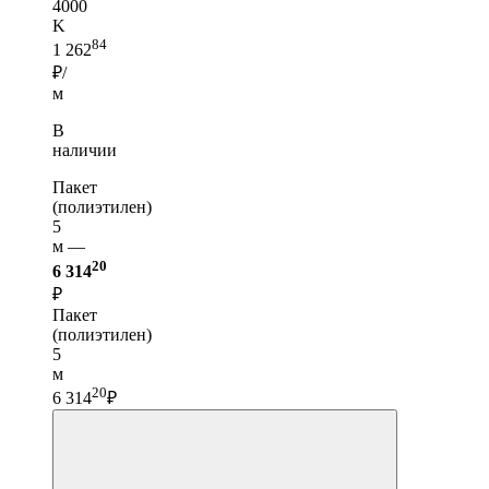
4000
K
84
1 262
₽/
м
В
наличии
Пакет
(полиэтилен)
5
м —
20
6 314
₽
Пакет
(полиэтилен)
5
м
20
6 314
₽