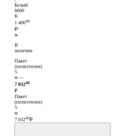
Белый
6000
K
48
1 406
₽/
м
В
наличии
Пакет
(полиэтилен)
5
м —
40
7 032
₽
Пакет
(полиэтилен)
5
м
40
7 032
₽