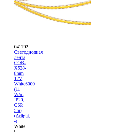
041792
Светодиодная
лента
COB-
X528-
8mm
12V
White6000
(11
W/m,
IP20,
CSP,
5m)
(Arlight,
-)
White
|