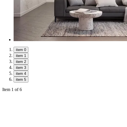
item 0
item 1
item 2
item 3
item 4
item 5
Item 1 of 6