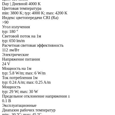
Day | Дневной 4000 K
Цветовая температура
min: 3800 K; typ: 4000 K; max: 4200 K
Индекс цветопередачи CRI (Ra)
>90
Угол излучения
typ: 180 °
Световой поток на 1м
typ: 650 lm/m
Расчетная световая эффективность
112 лм/Вт
Электрические
Напряжение питания
24 V
Мощность на 1м
typ: 5.8 W/m; max: 6 W/m
Ток потребления 1м
typ: 0.24 A/m; max: 0.25 A/m
Мощность
typ: 29 W; max: 30 W
Предельное отклонение напряжения ±
0.1 В
Эксплуатационные
Диапазон рабочих температур
min: -30 °C; max: 45 °C