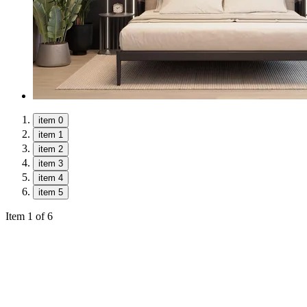
item 0
item 1
item 2
item 3
item 4
item 5
Item 1 of 6