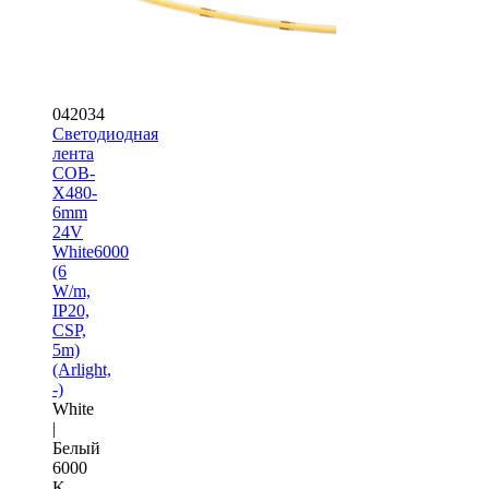
042034
Светодиодная
лента
COB-
X480-
6mm
24V
White6000
(6
W/m,
IP20,
CSP,
5m)
(Arlight,
-)
White
|
Белый
6000
K