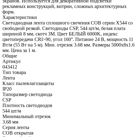
экранов. Используется для декоративной подсветки
рекламных конструкций, витрин, сложных архитектурных
форм.
Характеристики
Светодиодная лента сплошного свечения COB серии X544 со
свободной резкой. Светодиоды CSP, 544 шт/м, белая плата
шириной 8 мм, скотч 3M. Цвет БЕЛЫЙ 6000K, индекс
цветопередачи CRI>90, угол 160°. Питание 24 В, мощность 11
Вт/м (55 Вт на 5 м). Мин. отрезок 3.68 мм. Размеры 5000х8х1.6
мм. Цена за 1 м.
Общие
Артикул
043412
Тип товара
Лента
Класс пылевлагозащиты
IP20
Типоразмер светодиода
CSP
Плотность светодиодов
544 шт/м
Минимальный отрезок
3.68 мм
Серия ленты
COB открытая