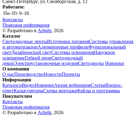
Санкт-Петербург, ул. Свеаборгская, д. 12
Работаем:
Пн–Пт
9–18
Контакты
Правовая информация
© Разработано в
Arlight
, 2026
Каталог
Светодиодные ленты
Источники питания
Системы управления
и автоматизации
Алюминиевые профили
Функциональный
свет
Дизайнерский свет
Системы освещения
Наружное
освещение
Гибкий неон
Светодиодный
декор
Электроустановочные изделия
Светодиоды
Новинки
О компании
О нас
Производство
Новости
Проекты
Информация
Каталоги
Видео
Новинки
Архив вебинаров
Статьи
Вопрос-
ответ
Калькуляторы
Схемы монтажа
Файлы и программы
Покупателям
Контакты
Правовая информация
© Разработано в
Arlight
, 2026