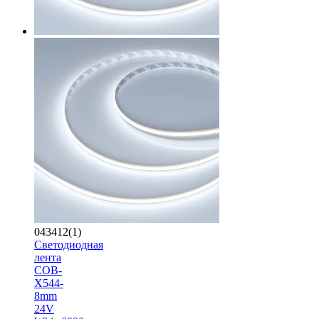
043412(1)
Светодиодная
лента
COB-
X544-
8mm
24V