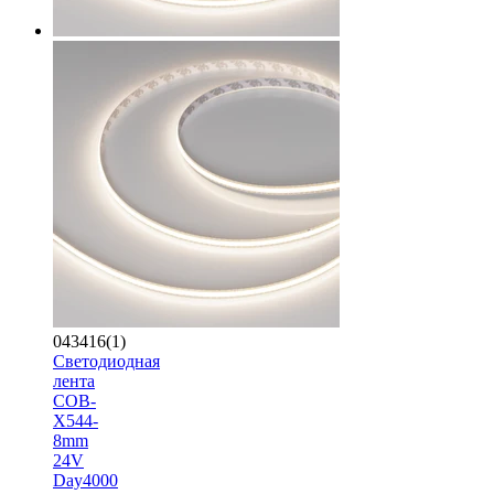
043416(1)
Светодиодная
лента
COB-
X544-
8mm
24V
Day4000