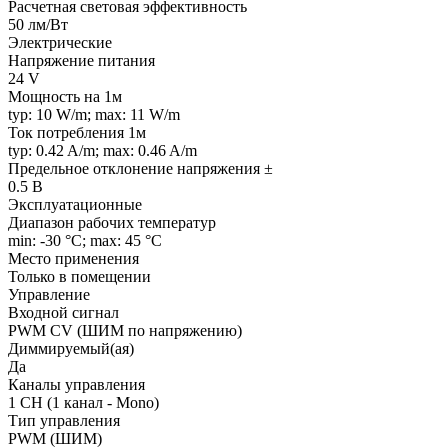
Расчетная световая эффективность
50 лм/Вт
Электрические
Напряжение питания
24 V
Мощность на 1м
typ: 10 W/m; max: 11 W/m
Ток потребления 1м
typ: 0.42 A/m; max: 0.46 A/m
Предельное отклонение напряжения ±
0.5 В
Эксплуатационные
Диапазон рабочих температур
min: -30 °C; max: 45 °C
Место применения
Только в помещении
Управление
Входной сигнал
PWM СV (ШИМ по напряжению)
Диммируемый(ая)
Да
Каналы управления
1 CH (1 канал - Mono)
Тип управления
PWM (ШИМ)