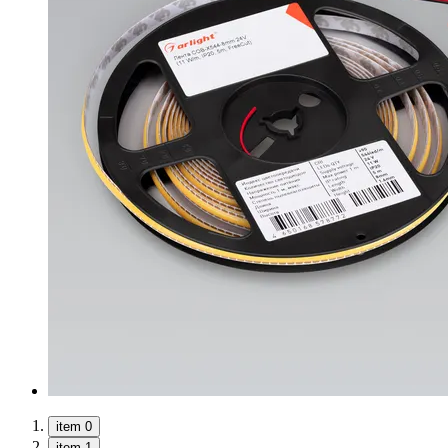
item 0
item 1