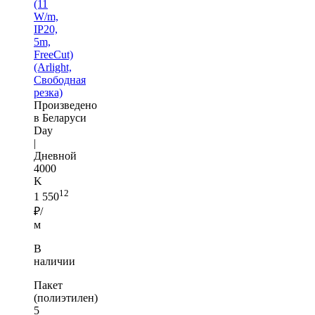
(11
W/m,
IP20,
5m,
FreeCut)
(Arlight,
Свободная
резка)
Произведено
в Беларуси
Day
|
Дневной
4000
K
12
1 550
₽/
м
В
наличии
Пакет
(полиэтилен)
5