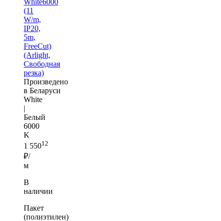
White6000
(11
W/m,
IP20,
5m,
FreeCut)
(Arlight,
Свободная
резка)
Произведено
в Беларуси
White
|
Белый
6000
K
12
1 550
₽/
м
В
наличии
Пакет
(полиэтилен)