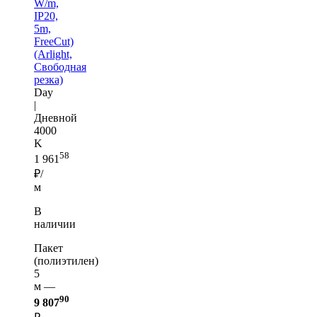
W/m,
IP20,
5m,
FreeCut)
(Arlight,
Свободная
резка)
Day
|
Дневной
4000
K
58
1 961
₽/
м
В
наличии
Пакет
(полиэтилен)
5
м —
90
9 807