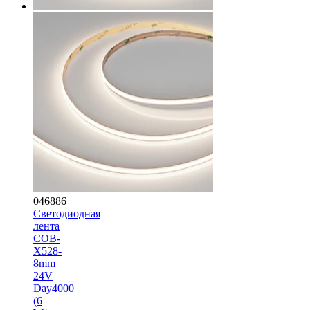
046886
Светодиодная
лента
COB-
X528-
8mm
24V
Day4000
(6