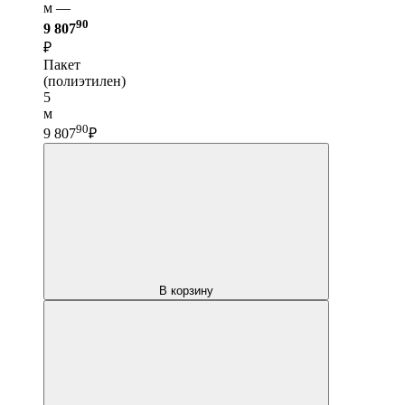
м —
90
9 807
₽
Пакет
(полиэтилен)
5
м
90
9 807
₽
В корзину