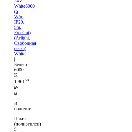
24V
White6000
(6
W/m,
IP20,
5m,
FreeCut)
(Arlight,
Свободная
резка)
White
|
Белый
6000
K
58
1 961
₽/
м
В
наличии
Пакет
(полиэтилен)
5