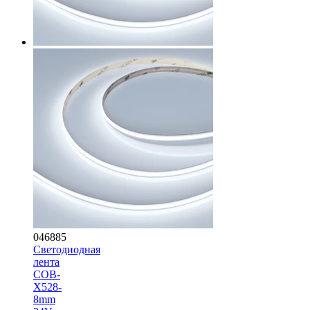
046885
Светодиодная
лента
COB-
X528-
8mm