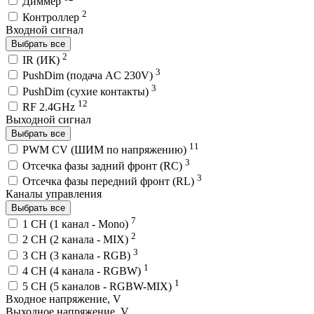
Диммер
2
Контроллер
Входной сигнал
Выбрать все
2
IR (ИК)
3
PushDim (подача AC 230V)
3
PushDim (сухие контакты)
12
RF 2.4GHz
Выходной сигнал
Выбрать все
11
PWM СV (ШИМ по напряжению)
3
Отсечка фазы задний фронт (RC)
3
Отсечка фазы передний фронт (RL)
Каналы управления
Выбрать все
7
1 CH (1 канал - Mono)
2
2 CH (2 канала - MIX)
3
3 CH (3 канала - RGB)
1
4 CH (4 канала - RGBW)
1
5 CH (5 каналов - RGBW-MIX)
Входное напряжение, V
Выходное напряжение, V