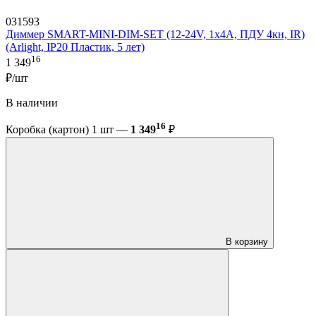
031593
Диммер SMART-MINI-DIM-SET (12-24V, 1x4A, ПДУ 4кн, IR)
(Arlight, IP20 Пластик, 5 лет)
16
1 349
₽/шт
В наличии
16
Коробка (картон) 1 шт —
1 349
₽
В корзину