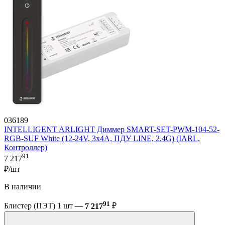
036189
INTELLIGENT ARLIGHT Диммер SMART-SET-PWM-104-52-
RGB-SUF White (12-24V, 3x4A, ПДУ LINE, 2.4G) (IARL,
Контроллер)
91
7 217
₽/шт
В наличии
91
Блистер (ПЭТ) 1 шт —
7 217
₽