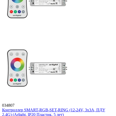
034807
Контроллер SMART-RGB-SET-RING (12-24V, 3x3A, ПДУ
2.4G) (Arlight, IP20 Пластик, 5 лет)