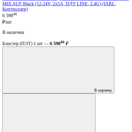
MIX-SUF Black (12-24V, 2x5A, ПДУ LINE, 2.4G) (IARL,
Контроллер)
46
6 598
₽/шт
В наличии
46
Блистер (ПЭТ) 1 шт —
6 598
₽
В корзину