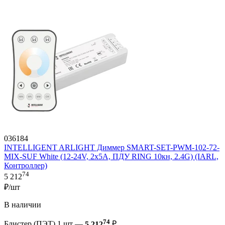
036184
INTELLIGENT ARLIGHT Диммер SMART-SET-PWM-102-72-
MIX-SUF White (12-24V, 2x5A, ПДУ RING 10кн, 2.4G) (IARL,
Контроллер)
74
5 212
₽/шт
В наличии
74
Блистер (ПЭТ) 1 шт —
5 212
₽