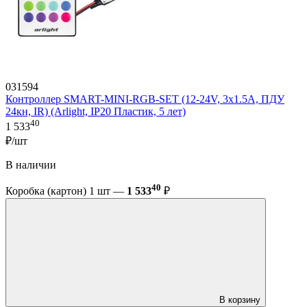
031594
Контроллер SMART-MINI-RGB-SET (12-24V, 3x1.5A, ПДУ
24кн, IR) (Arlight, IP20 Пластик, 5 лет)
40
1 533
₽/шт
В наличии
40
Коробка (картон) 1 шт —
1 533
₽
В корзину