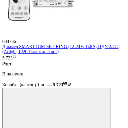
034786
Диммер SMART-DIM-SET-RING (12-24V, 1x8A, ПДУ 2.4G)
(Arlight, IP20 Пластик, 5 лет)
69
5 723
₽/шт
В наличии
69
Коробка (картон) 1 шт —
5 723
₽