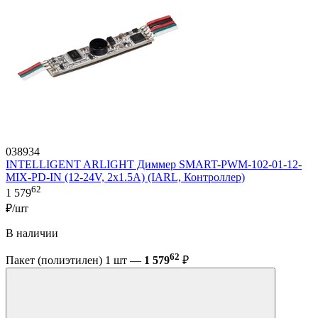
038934
INTELLIGENT ARLIGHT Диммер SMART-PWM-102-01-12-
MIX-PD-IN (12-24V, 2x1.5A) (IARL, Контроллер)
62
1 579
₽/шт
В наличии
62
Пакет (полиэтилен) 1 шт —
1 579
₽