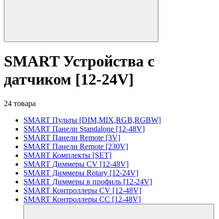
SMART Устройства с
датчиком [12-24V]
24 товара
SMART Пульты [DIM,MIX,RGB,RGBW]
SMART Панели Standalone [12-48V]
SMART Панели Remote [3V]
SMART Панели Remote [230V]
SMART Комплекты [SET]
SMART Диммеры CV [12-48V]
SMART Диммеры Rotary [12-24V]
SMART Диммеры в профиль [12-24V]
SMART Контроллеры CV [12-48V]
SMART Контроллеры CC [12-48V]