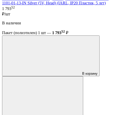
1101-01-13-IN Silver (5V, Head) (IARL, IP20 Пластик, 5 лет)
52
1 793
₽/шт
В наличии
52
Пакет (полиэтилен) 1 шт —
1 793
₽
В корзину