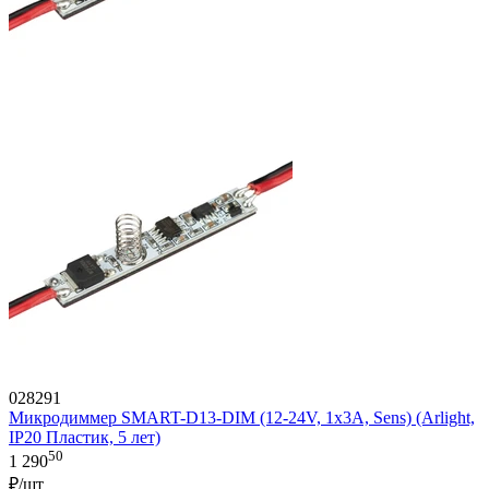
028291
Микродиммер SMART-D13-DIM (12-24V, 1x3A, Sens) (Arlight,
IP20 Пластик, 5 лет)
50
1 290
₽/шт